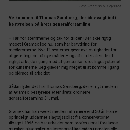
Foto: Rasmus G. Sejersen
Velkommen til Thomas Sandberg, der blev valgt ind i
bestyrelsen på årets generalforsamling.
– Tak for stemmerne og tak for tilliden! Der sker rigtig
meget i Gramex lige nu, som har betydning for
medlemmerne. Nye IT-systemer giver nye muligheder for
at gøre tingene på nye måder – og så er der allerede et
vigtigt arbejde i gang med at gentænke fordelingssystemet
for kunstnerne. Jeg glæder mig meget til at komme i gang
og bidrage til arbejdet.
Sådan lyder det fra Thomas Sandberg, der er nyt medlem
af Gramex’ bestyrelse efter årets ordinære
generalforsamling 31. maj.
Gramex har han været medlem af i mere end 30 år. Han er
oprindeligt uddannet slagtøjssolist fra konservatoriet
tilbage i 1996 og har arbejdet som professionel freelance
musiker, skuespiller og komponist lige siden i næsten alle