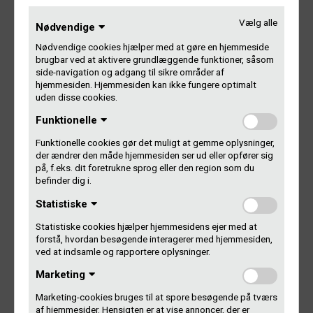
– Stort tillykke til Thomas med valget og velkommen
Vælg alle
Nødvendige
ombord!, lyder det fra Gramex’ nye bestyrelsesleder Laura
Nødvendige cookies hjælper med at gøre en hjemmeside
Littauer.
brugbar ved at aktivere grundlæggende funktioner, såsom
side-navigation og adgang til sikre områder af
Bestyrelsen ser nu således ud (fra venstre på billedet):
hjemmesiden. Hjemmesiden kan ikke fungere optimalt
uden disse cookies.
Morten Rosenmeier
Funktionelle
Thomas Sandberg
Søs Nyengaard
Funktionelle cookies gør det muligt at gemme oplysninger,
Søren Krogh Thompson
der ændrer den måde hjemmesiden ser ud eller opfører sig
Laura Littauer (bestyrelsesleder)
på, f.eks. dit foretrukne sprog eller den region som du
befinder dig i.
Jakob Plesner Mathiasen
Sara Indrio (vicebestyrelsesleder)
Statistiske
Jens Skov Thomsen (suppleant)
+ Morten Ingholt (suppleant)
Statistiske cookies hjælper hjemmesidens ejer med at
forstå, hvordan besøgende interagerer med hjemmesiden,
ved at indsamle og rapportere oplysninger.
Sådan kontakter du bestyrelsen
Marketing
Marketing-cookies bruges til at spore besøgende på tværs
Dét skete i 2022
af hjemmesider. Hensigten er at vise annoncer, der er