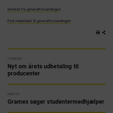
Referat fra generalforsamlingen
Find materialet til generalforsamlingen
Indlægsnavigation
FORRIGE
Nyt om årets udbetaling til
Forrige
artikel:
producenter
NÆSTE
Gramex søger studentermedhjælper
Næste
artikel: