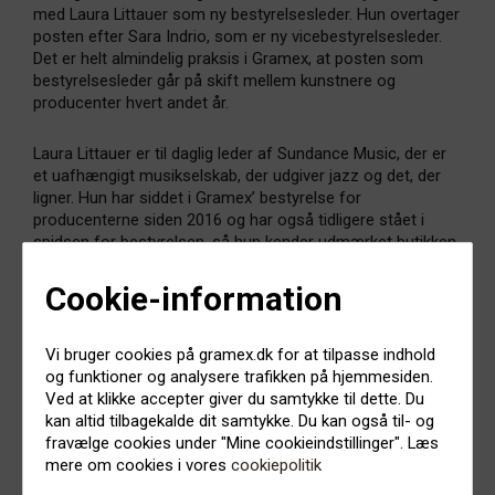
med Laura Littauer som ny bestyrelsesleder. Hun overtager
posten efter Sara Indrio, som er ny vicebestyrelsesleder.
Det er helt almindelig praksis i Gramex, at posten som
bestyrelsesleder går på skift mellem kunstnere og
producenter hvert andet år.
Laura Littauer er til daglig leder af Sundance Music, der er
et uafhængigt musikselskab, der udgiver jazz og det, der
ligner. Hun har siddet i Gramex’ bestyrelse for
producenterne siden 2016 og har også tidligere stået i
spidsen for bestyrelsen, så hun kender udmærket butikken,
bestyrelsesarbejdet og formands-taburetten.
Cookie-information
Nu glæder hun sig til at fortsætte arbejdet for at
modernisere og udvikle et stærkt og bæredygtigt Gramex.
Vi bruger cookies på gramex.dk for at tilpasse indhold
og funktioner og analysere trafikken på hjemmesiden.
– Gramex gennemgår i de her år en stor og vigtig udvikling
Ved at klikke accepter giver du samtykke til dette. Du
på rigtig mange fronter. Dén forandringsproces glæder jeg
kan altid tilbagekalde dit samtykke. Du kan også til- og
mig til at fortsætte sammen med Sara og resten af
fravælge cookies under "Mine cookieindstillinger". Læs
bestyrelsen – og ikke mindst vores nye mand på holdet:
mere om cookies i vores
cookiepolitik
Thomas Sandberg.