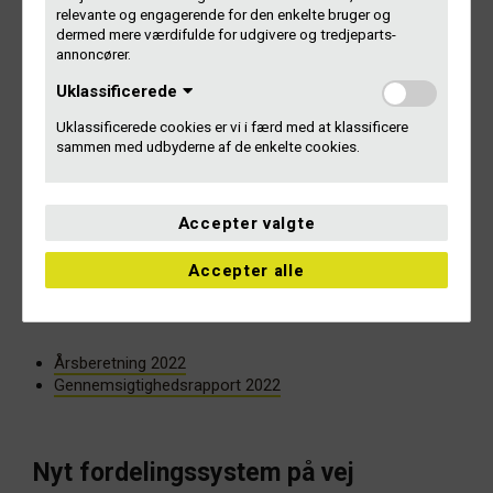
relevante og engagerende for den enkelte bruger og
dermed mere værdifulde for udgivere og tredjeparts-
annoncører.
Ud over at vælge, hvem der skal sidde i bestyrelsen, er det
på årets ordinære generalforsamling, at Gramex’
Uklassificerede
medlemmer godkender årsregnskab,
gennemsigtighedsrapport og alle de politikker, som ligger til
Uklassificerede cookies er vi i færd med at klassificere
grund for vores store medlemsudbetaling i juni måned.
sammen med udbyderne af de enkelte cookies.
Bestyrelsesleder Sara Indrio aflagde beretning om året, der
gik i Gramex, mens adm. direktør Anne Sophie Gersdorff
Accepter valgte
Schrøder fremlagde nøgletal fra årsregnskabet,
gennemsigtighedsrapport og politikker.
Accepter alle
Du kan finde årets rapporter her:
Årsberetning 2022
Gennemsigtighedsrapport 2022
Nyt fordelingssystem på vej