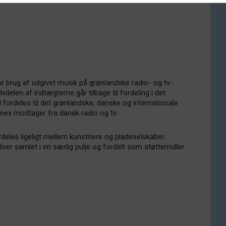
r brug af udgivet musik på grønlandske radio- og tv-
vdelen af indtægterne går tilbage til fordeling i det
 fordeles til det grønlandske, danske og internationale
amex modtager fra dansk radio og tv.
fordeles ligeligt mellem kunstnere og pladeselskaber.
iver samlet i en særlig pulje og fordelt som støttemidler