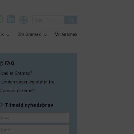
Search
for:
Search
ik
Om Gramex
Mit Gramex
FAQ
Hvad er Gramex?
Hvordan søger jeg støtte fra
Gramex-midlerne?
Tilmeld nyhedsbrev