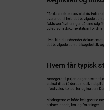
Regnskab og dokum
Får du tildelt støtte, skal du indsende
svarende til hele det bevilgede beløb, n
fakturaer/kvitteringer på dine udgifter 
udløb som dokumentation for dine afhold
Hvis ikke du indsender dokumentation
det bevilgede beløb tilbagebetalt, og du
Hvem får typisk stø
Ansøgere til puljen søger støtte til at r
tilskud til at få deres musik indspillet og
i festivaler, koncerter og kurser i Danma
Modtagerne er både helt grønne navne
artister, bands, kor og foreninger.