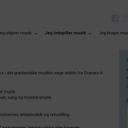
eg udgiver musik
Jeg indspiller musik
Jeg bruger mus
 i det grønlandske musikliv søge støtte fra Gramex til
af musik
musik, sang og musikdramatik
unstnernes arbejdsvilkår og retsstilling
f instrumenter, teknisk udstyr eller lignende.