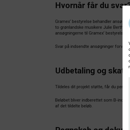
Hvornår får du svar
Gramex’ bestyrelse behandler ansøgnin
to grønlandske musikere Julie Berthelse
ansøgningerne til Gramex’ bestyrelse.
Svar på indsendte ansøgninger forvente
Udbetaling og skat
Tildeles dit projekt støtte, får du peng
Beløbet bliver indberettet som B-indkom
af det tildelte beløb.