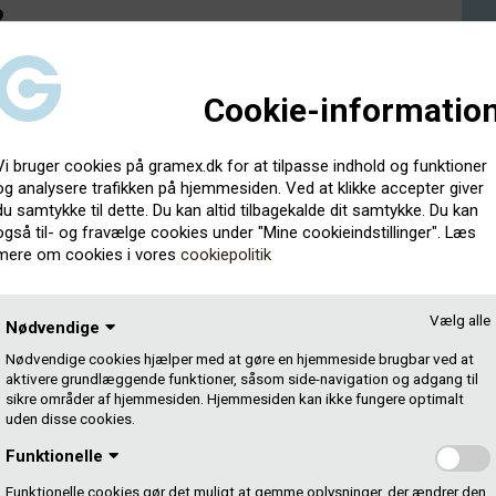
?
ger én gang årligt. Bedømmelsesudvalget består af de
Cookie-informatio
n og Gustav Lynge Petrussen, der indstiller
Vi bruger cookies på gramex.dk for at tilpasse indhold og funktioner
s i starten af marts 2026.
og analysere trafikken på hjemmesiden. Ved at klikke accepter giver
du samtykke til dette. Du kan altid tilbagekalde dit samtykke. Du kan
også til- og fravælge cookies under "Mine cookieindstillinger". Læs
mere om cookies i vores
cookiepolitik
Vælg alle
Nødvendige
ene udbetalt umiddelbart efter tilsagn i marts måned.
Nødvendige cookies hjælper med at gøre en hjemmeside brugbar ved at
aktivere grundlæggende funktioner, såsom side-navigation og adgang til
st til SKAT under dit CPR-nr. Du skal altså betale skat
sikre områder af hjemmesiden. Hjemmesiden kan ikke fungere optimalt
uden disse cookies.
Funktionelle
Funktionelle cookies gør det muligt at gemme oplysninger, der ændrer den