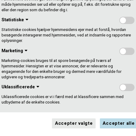
entation
måde hjemmesiden ser ud eller opfører sig på, f.eks. dit foretrukne sprog
eller den region som du befinder dig i.
 regnskab/dokumentation for afholdelse af udgifter
Statistiske
år projektet er realiseret. Du skal altså gemme
til projektet og sende dem samlet til Gramex inden årets
Statistiske cookies hjælper hjemmesidens ejer med at forstå, hvordan
te udgifter ifm. projektet.
besøgende interagerer med hjemmesiden, ved at indsamle og rapportere
oplysninger.
en, skal du være opmærksom på, at Gramex kan kræve
Marketing
 ikke kan søge puljen igen.
Marketing-cookies bruges til at spore besøgende på tværs af
hjemmesider. Hensigten er at vise annoncer, der er relevante og
engagerende for den enkelte bruger og dermed mere værdifulde for
udgivere og tredjeparts-annoncører.
tte?
Uklassificerede
Uklassificerede cookies er vi i færd med at klassificere sammen med
ealisere forskellige slags musikalske projekter. Nogle får
udbyderne af de enkelte cookies.
 udgivet digitalt eller fysisk. Nogle får hjælp til at deltage
rk, Grønland eller resten af verden.
Accepter valgte
Accepter alle
 på den grønlandske musikscene og veletablerede