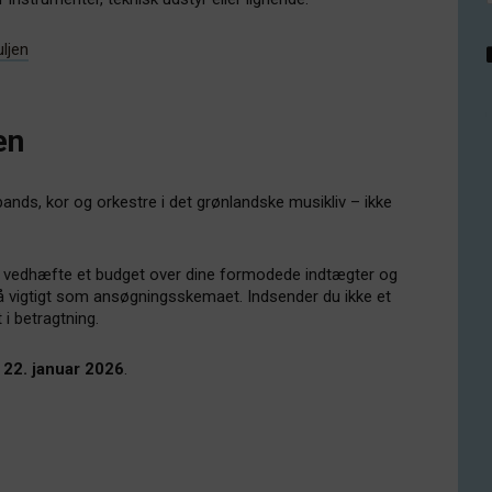
ljen
en
bands, kor og orkestre i det grønlandske musikliv – ikke
 vedhæfte et budget over dine formodede indtægter og
e så vigtigt som ansøgningsskemaet. Indsender du ikke et
 i betragtning.
 22. januar 2026
.