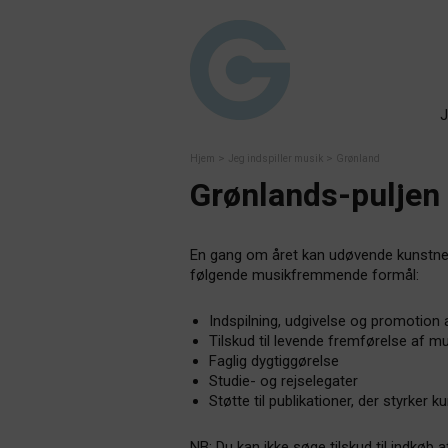
J
>
>
Hjem
Jeg indspiller musik
Grønland
Grønlands-puljen
En gang om året kan udøvende kunstnere
følgende musikfremmende formål:
Indspilning, udgivelse og promotion 
Tilskud til levende fremførelse af 
Faglig dygtiggørelse
Studie- og rejselegater
Støtte til publikationer, der styrker k
NB: Du kan ikke søge tilskud til indkøb a