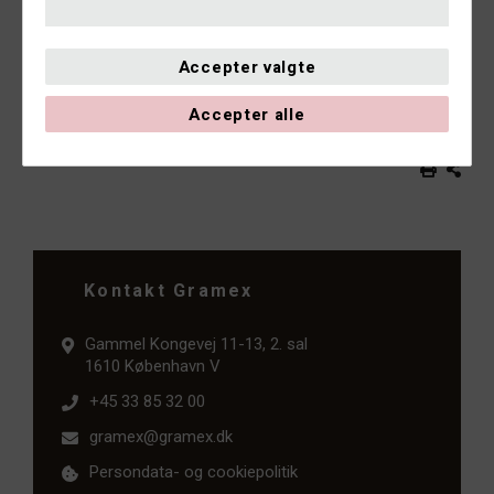
Gramex kan udbetale penge, der er optjent igennem de
seneste tre år. Kender vi ikke rettighedshaverne til en
indspilning – typisk fordi vi ikke har modtaget en studieliste
Accepter valgte
– reserverer vi de optjente penge. Vederlag, der ikke er
udbetalt, forældes efter tre år beregnet fra udgangen af
Accepter alle
optjeningsåret. Herefter går de tilbage i puljen af penge til
fordeling det efterfølgende år.
Kontakt Gramex
Gammel Kongevej 11-13, 2. sal
1610 København V
+45 33 85 32 00
gramex@gramex.dk
Persondata- og cookiepolitik