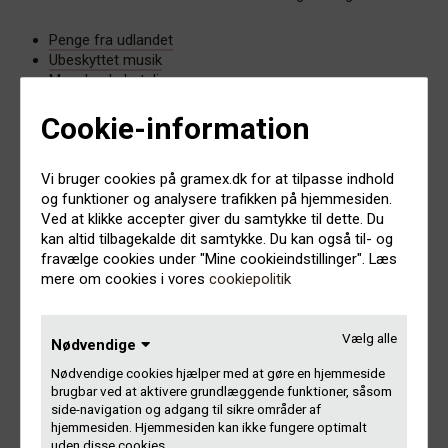
Penge fra udlandet
Ubeskyttet musik
Manglende betaling
Cookie-information
Efterlyste studielister
Vi bruger cookies på gramex.dk for at tilpasse indhold
og funktioner og analysere trafikken på hjemmesiden.
Gramex savner studielister på en hel masse tracks. De er
Ved at klikke accepter giver du samtykke til dette. Du
afspillet i radio/tv de seneste 3 år, men er ikke blevet
kan altid tilbagekalde dit samtykke. Du kan også til- og
anmeldt til os på en studieliste. Derfor kan vi ikke registrere
fravælge cookies under "Mine cookieindstillinger". Læs
rettighedshaverne eller udbetale pengene til hverken
mere om cookies i vores
cookiepolitik
kunstnere eller producenter.
Vi har samlet alle tracks uden rettighedshavere og gjort det
Vælg alle
Nødvendige
nemmere at søge og sortere, ligesom du kan vælge kun at
Nødvendige cookies hjælper med at gøre en hjemmeside
se de senest oprettede tracks:
brugbar ved at aktivere grundlæggende funktioner, såsom
side-navigation og adgang til sikre områder af
Tjek listen over efterlyste studielister
hjemmesiden. Hjemmesiden kan ikke fungere optimalt
uden disse cookies.