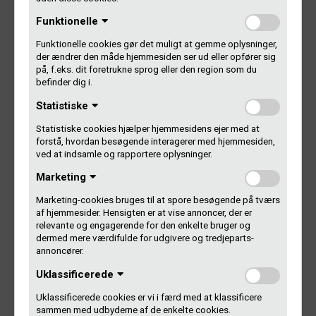
Funktionelle
Husk studielisten
Funktionelle cookies gør det muligt at gemme oplysninger,
der ændrer den måde hjemmesiden ser ud eller opfører sig
på, f.eks. dit foretrukne sprog eller den region som du
Finder du et track på listen over efterlyste studielister, som
befinder dig i.
du har medvirket på og/eller selv har udgivet? Så gælder
det om at få anmeldt tracket til Gramex på en studieliste,
Statistiske
så vi kan få registreret alle rettighedshaverne, så I kan få
Statistiske cookies hjælper hjemmesidens ejer med at
jeres penge.
forstå, hvordan besøgende interagerer med hjemmesiden,
ved at indsamle og rapportere oplysninger.
Det er pladeselskabet eller producenten, der har udgivet
Marketing
tracket, der skal udfylde studielisten. Har du eller dit band
selv udgivet tracket, skal du selv udfylde studielisten.
Marketing-cookies bruges til at spore besøgende på tværs
af hjemmesider. Hensigten er at vise annoncer, der er
Læs mere om studielister
relevante og engagerende for den enkelte bruger og
dermed mere værdifulde for udgivere og tredjeparts-
annoncører.
Uklassificerede
Forældelse efter 3 år
Uklassificerede cookies er vi i færd med at klassificere
sammen med udbyderne af de enkelte cookies.