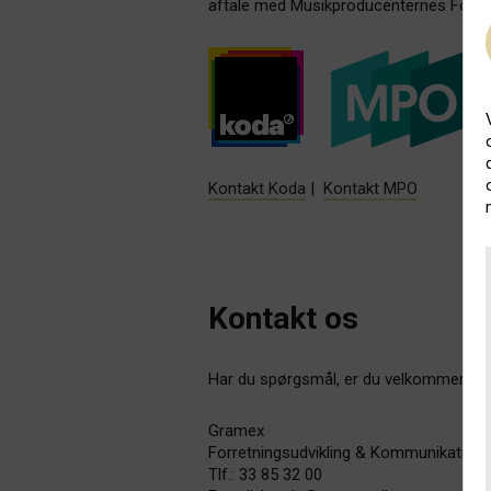
aftale med Musikproducenternes Forval
Kontakt Koda
|
Kontakt MPO
Kontakt os
Har du spørgsmål, er du velkommen til 
Gramex
Forretningsudvikling & Kommunikation
Tlf.: 33 85 32 00