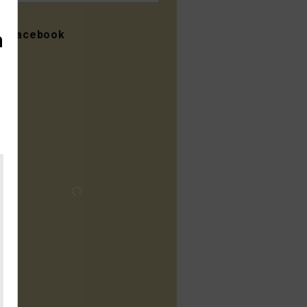
Facebook
n
Instagram
gramex_dk
Vi sikrer musikere, artister og
pladeselskaber betaling for
offentlig brug af deres
udgivelser.