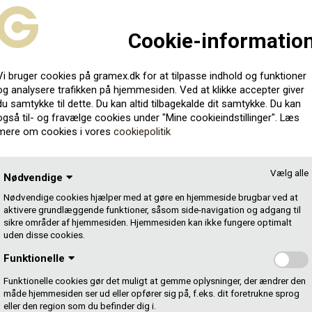
tningsorganisation (MPO).
Cookie-informatio
Vi bruger cookies på gramex.dk for at tilpasse indhold og funktioner
og analysere trafikken på hjemmesiden. Ved at klikke accepter giver
du samtykke til dette. Du kan altid tilbagekalde dit samtykke. Du kan
også til- og fravælge cookies under "Mine cookieindstillinger". Læs
mere om cookies i vores
cookiepolitik
Vælg alle
Nødvendige
Nødvendige cookies hjælper med at gøre en hjemmeside brugbar ved at
aktivere grundlæggende funktioner, såsom side-navigation og adgang til
sikre områder af hjemmesiden. Hjemmesiden kan ikke fungere optimalt
uden disse cookies.
at kontakte os:
Funktionelle
Funktionelle cookies gør det muligt at gemme oplysninger, der ændrer den
måde hjemmesiden ser ud eller opfører sig på, f.eks. dit foretrukne sprog
eller den region som du befinder dig i.