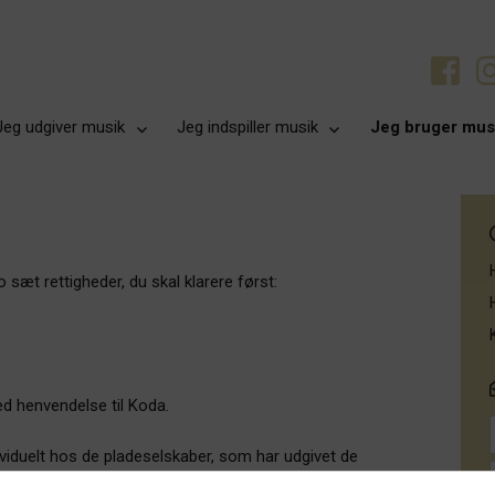
Jeg udgiver musik
Jeg indspiller musik
Jeg bruger mus
 sæt rettigheder, du skal klarere først:
d henvendelse til Koda.
dividuelt hos de pladeselskaber, som har udgivet de
racks, som skal klareres, kan løsningen være en samlet