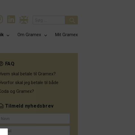
Search
for:
Search
ik
Om Gramex
Mit Gramex
FAQ
Hvem skal betale til Gramex?
Hvorfor skal jeg betale til både
Koda og Gramex?
Tilmeld nyhedsbrev