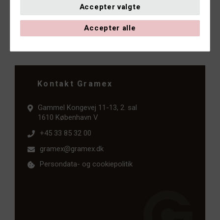
Accepter valgte
Send
Accepter alle
Kontakt Gramex
Gammel Kongevej 11-13, 2. sal
1610 København V
+45 33 85 32 00
gramex@gramex.dk
Persondata- og cookiepolitik