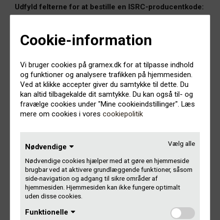
Udfyld felterne for at bestille en ISRC-producentkode:
Producent (pladeselskab eller selvudgivende artist/band)
Cookie-information
Adresse
Vi bruger cookies på gramex.dk for at tilpasse indhold
og funktioner og analysere trafikken på hjemmesiden.
Ved at klikke accepter giver du samtykke til dette. Du
Land
kan altid tilbagekalde dit samtykke. Du kan også til- og
fravælge cookies under "Mine cookieindstillinger". Læs
mere om cookies i vores
cookiepolitik
Postnr.
Vælg alle
Nødvendige
By
Nødvendige cookies hjælper med at gøre en hjemmeside
brugbar ved at aktivere grundlæggende funktioner, såsom
side-navigation og adgang til sikre områder af
hjemmesiden. Hjemmesiden kan ikke fungere optimalt
Telefon
uden disse cookies.
Funktionelle