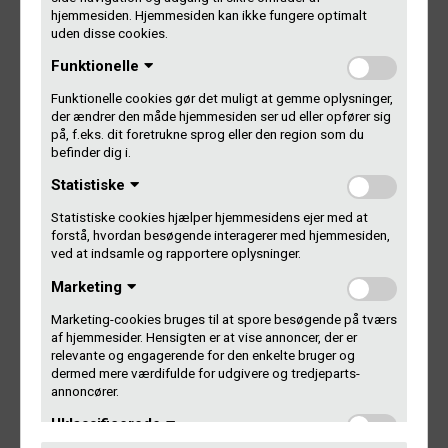
hjemmesiden. Hjemmesiden kan ikke fungere optimalt
uden disse cookies.
Foto: René Weigang Beck
Funktionelle
Forri
Næs
ge
te
Funktionelle cookies gør det muligt at gemme oplysninger,
der ændrer den måde hjemmesiden ser ud eller opfører sig
på, f.eks. dit foretrukne sprog eller den region som du
befinder dig i.
Statistiske
Statistiske cookies hjælper hjemmesidens ejer med at
forstå, hvordan besøgende interagerer med hjemmesiden,
Kontakt Gramex
ved at indsamle og rapportere oplysninger.
Marketing
Gammel Kongevej 11-13, 2. sal
1610 København V
Marketing-cookies bruges til at spore besøgende på tværs
af hjemmesider. Hensigten er at vise annoncer, der er
+45 33 85 32 00
relevante og engagerende for den enkelte bruger og
dermed mere værdifulde for udgivere og tredjeparts-
gramex@gramex.dk
annoncører.
Persondata- og cookiepolitik
Uklassificerede