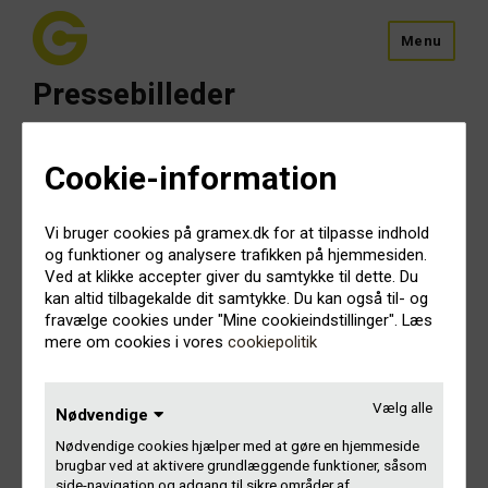
Menu
Pressebilleder
Billederne kan frit benyttes i forbindelse med redaktionel
Cookie-information
omtale af Gramex.
Vi bruger cookies på gramex.dk for at tilpasse indhold
og funktioner og analysere trafikken på hjemmesiden.
Download
Ved at klikke accepter giver du samtykke til dette. Du
kan altid tilbagekalde dit samtykke. Du kan også til- og
Billeder
Logopakke
Logo
fravælge cookies under "Mine cookieindstillinger". Læs
mere om cookies i vores
cookiepolitik
Vælg alle
Nødvendige
Nødvendige cookies hjælper med at gøre en hjemmeside
brugbar ved at aktivere grundlæggende funktioner, såsom
side-navigation og adgang til sikre områder af