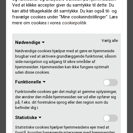
Ved at klikke accepter giver du samtykke til dette. Du
Arkivmidlerne fordeler vi efter tv-afspilninger i DR over en
kan altid tilbagekalde dit samtykke. Du kan også til- og
10-årig periode tilbage i tiden.
fravælge cookies under "Mine cookieindstillinger". Læs
mere om cookies i vores
cookiepolitik
Musikvideo-midlerne fordeler vi efter rapportering fra
Performex fra en række tv-stationer.
Vælg alle
Nødvendige
Nødvendige cookies hjælper med at gøre en hjemmeside
brugbar ved at aktivere grundlæggende funktioner, såsom
Nyt i 2026
side-navigation og adgang til sikre områder af
hjemmesiden. Hjemmesiden kan ikke fungere optimalt
uden disse cookies.
Gramex og Performex har indgået en ny aftale fra 1. januar
Funktionelle
2026, som samler Performex’ administration og udbetaling
hos Gramex.
Funktionelle cookies gør det muligt at gemme oplysninger,
der ændrer den måde hjemmesiden ser ud eller opfører sig
Som kunstner skal du stadig sende dokumentation for din
på, f.eks. dit foretrukne sprog eller den region som du
befinder dig i.
tv-medvirken til Performex via DMF eller DAF. Læs mere
her:
Statistiske
Statistiske cookies hjælper hjemmesidens ejer med at
Gramex og Performex samler kræfterne
forstå, hvordan besøgende interagerer med hjemmesiden,