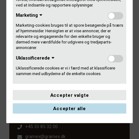
ved at indsamle og rapportere oplysninger.
Marketing
Læs mere
Marketing-cookies bruges til at spore besøgende på tværs
af hjemmesider. Hensigten er at vise annoncer, der er
relevante og engagerende for den enkelte bruger og
Hvad udbetaler vi for?
dermed mere værdifulde for udgivere og tredjeparts-
annoncører.
Læs mere om Performex
Uklassificerede
Uklassificerede cookies er vi i færd med at klassificere
sammen med udbyderne af de enkelte cookies.
Accepter valgte
Kontakt Gramex
Accepter alle
Gammel Kongevej 11-13, 2. sal
1610 København V
+45 33 85 32 00
gramex@gramex.dk