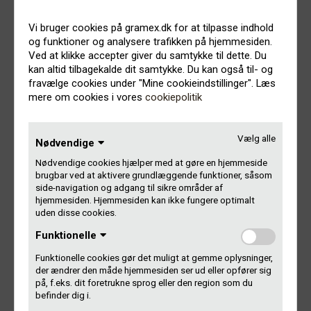
Qinnuteqarfissap killinga
Vi bruger cookies på gramex.dk for at tilpasse indhold
Ileqquussarpoq, qinnuteqarnissaq martsip qeqqata
og funktioner og analysere trafikken på hjemmesiden.
missaanut killeqartartoq. Ulloq killeqarfiusoq, ukiut tamaasa
Ved at klikke accepter giver du samtykke til dette. Du
kalaallit aviisiini tamani erseqqissaatigineqartarpoq,
kan altid tilbagekalde dit samtykke. Du kan også til- og
aammalu Gramex-ip nittartagaani.
fravælge cookies under "Mine cookieindstillinger". Læs
mere om cookies i vores
cookiepolitik
Ukioq manna qinnuteqarfissap killinga:
20. januar 2023
Vælg alle
Nødvendige
Nødvendige cookies hjælper med at gøre en hjemmeside
Malugiuk
brugbar ved at aktivere grundlæggende funktioner, såsom
side-navigation og adgang til sikre områder af
Ukiumut ataasiaannarluni qinnuteqaatit suliarineqartarput.
hjemmesiden. Hjemmesiden kan ikke fungere optimalt
Qinnuteqaatinut tigusimasatsinnut akissutit majip
uden disse cookies.
naalernerani junilluunniit aallaqaataata missaani
Funktionelle
ilimagisariaqassapput. .
Funktionelle cookies gør det muligt at gemme oplysninger,
der ændrer den måde hjemmesiden ser ud eller opfører sig
Taperneqaruit/ssi, tapisiaq ukiup piffippit iluani
på, f.eks. dit foretrukne sprog eller den region som du
atorneqassaaq. Taamaattoqanngippat tapisiaq
befinder dig i.
atorunnaarsinneqassaaq, aningaasallu puljemut