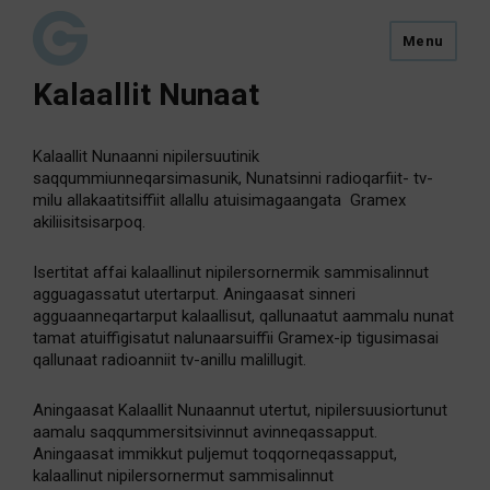
Menu
Kalaallit Nunaat
Kalaallit Nunaanni nipilersuutinik
saqqummiunneqarsimasunik, Nunatsinni radioqarfiit- tv-
milu allakaatitsiffiit allallu atuisimagaangata Gramex
akiliisitsisarpoq.
Isertitat affai kalaallinut nipilersornermik sammisalinnut
agguagassatut utertarput. Aningaasat sinneri
agguaanneqartarput kalaallisut, qallunaatut aammalu nunat
tamat atuiffigisatut nalunaarsuiffii Gramex-ip tigusimasai
qallunaat radioanniit tv-anillu malillugit.
Aningaasat Kalaallit Nunaannut utertut, nipilersuusiortunut
aamalu saqqummersitsivinnut avinneqassapput.
Aningaasat immikkut puljemut toqqorneqassapput,
kalaallinut nipilersornermut sammisalinnut