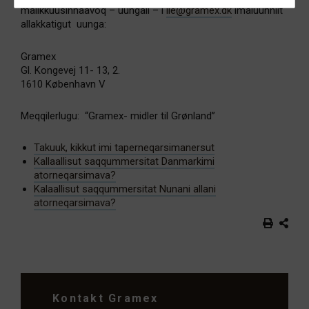
maiikkuusinnaavoq – uungail – l
ile@gramex.dk
imaluunniit
allakkatigut uunga:
Gramex
Gl. Kongevej 11- 13, 2.
1610 København V
Meqqilerlugu: “Gramex- midler til Grønland”
Takuuk, kikkut imi taperneqarsimanersut
Kallaallisut saqqummersitat Danmarkimi
atorneqarsimava?
Kalaallisut saqqummersitat Nunani allani
atorneqarsimava?
Kontakt Gramex