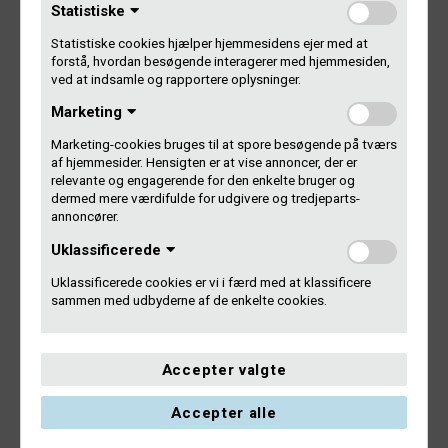
utertinneqassallutik allanut iluaqutissanngorlugit. Tapisiap
Statistiske
annertussusia SKATimut nalunaarutigineqassaaq inuttut
Statistiske cookies hjælper hjemmesidens ejer med at
mormuit ataani (CPR-nr.)
forstå, hvordan besøgende interagerer med hjemmesiden,
ved at indsamle og rapportere oplysninger.
Marketing
Taperneqarnissamut qinnuteqarit
Marketing-cookies bruges til at spore besøgende på tværs
af hjemmesider. Hensigten er at vise annoncer, der er
Qinnuteqarniaruit, qinnuteqaammut skema qallunaatut
relevante og engagerende for den enkelte bruger og
immersussavat taamatullu aningaasartuutissatut
dermed mere værdifulde for udgivere og tredjeparts-
missingersersuut ilanngullugu. Qinnuteqaatinni makkua
annoncører.
allassavatit, suliariniakkat erseqqissumik
Uklassificerede
paasiuminartumillu nalunaarsussavat. Taamatullu attavitit –
bankillu pillugu paasissutissat aammattaarlu
Uklassificerede cookies er vi i færd med at klassificere
nalunaarutigissavat allanut qinnuteqarsimanerlutit/si
sammen med udbyderne af de enkelte cookies.
aammalu siusinnerusukkut Gramex-imit
taperneqarsimanersutit/si.
Accepter valgte
Qinnuteqarnermut immersugassaq
Accepter alle
Qinnuteqaat immersoriigaq , aningaasartuutissanut
missingersuusiaq bilagiusinnaasullu allat nassiutikkit – e-