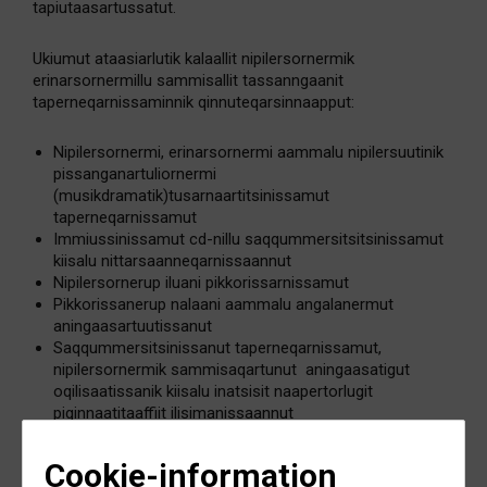
tapiutaasartussatut.
Ukiumut ataasiarlutik kalaallit nipilersornermik
erinarsornermillu sammisallit tassanngaanit
taperneqarnissaminnik qinnuteqarsinnaapput:
Nipilersornermi, erinarsornermi aammalu nipilersuutinik
pissanganartuliornermi
(musikdramatik)tusarnaartitsinissamut
taperneqarnissamut
Immiussinissamut cd-nillu saqqummersitsitsinissamut
kiisalu nittarsaanneqarnissaannut
Nipilersornerup iluani pikkorissarnissamut
Pikkorissanerup nalaani aammalu angalanermut
aningaasartuutissanut
Saqqummersitsinissanut taperneqarnissamut,
nipilersornermik sammisaqartunut aningaasatigut
oqilisaatissanik kiisalu inatsisit naapertorlugit
piginnaatitaaffiit ilisimanissaannut
Cookie-information