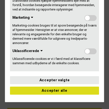
Statistiske cookies hjælper hjemmesidens ejer med at
dette.
forstå, hvordan besøgende interagerer med hjemmesiden,
ved at indsamle og rapportere oplysninger.
– Gramex er naturligvis altid indstillet på, via pragmatiske
Marketing
forhandlinger, at indgå aftaler med kunderne, som begge
parter kan leve med. Og vi strækker os gerne langt for at
Marketing-cookies bruges til at spore besøgende på tværs
nå i mål. Men denne gang har det desværre ikke vist sig
af hjemmesider. Hensigten er at vise annoncer, der er
muligt, hvilket naturligvis er ærgerligt og derfor har jeg bedt
relevante og engagerende for den enkelte bruger og
vores advokat om at anke sagen.
dermed mere værdifulde for udgivere og tredjeparts-
annoncører.
Læs Østre Landsrets dom af 31. marts 2015
Uklassificerede
Uklassificerede cookies er vi i færd med at klassificere
Læs Ophavsretslicensnævnets kendelse af 27. august
sammen med udbyderne af de enkelte cookies.
2013
Læs hos Mediawatch: Taleradio sætter “god og sund
Accepter valgte
tradition” på spil
Accepter alle