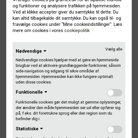
sager vedrørende uenighed om størrelsen af vederlaget i
og funktioner og analysere trafikken på hjemmesiden.
forbindelse med benyttelse af beskyttede værker i
Ved at klikke accepter giver du samtykke til dette. Du
overensstemmelse med ophavsretslovens tvangs- og
kan altid tilbagekalde dit samtykke. Du kan også til- og
aftalelicensbestemmelser.
fravælge cookies under "Mine cookieindstillinger". Læs
mere om cookies i vores
cookiepolitik
Gramex anser det som af afgørende betydning, også for
Gramex’ kunder, at Nævnets kompetence ikke
undermineres. Muligheden for at få en hurtig, saglig og
Vælg alle
Nødvendige
kompetent afgørelse i tvister om et vederlags størrelse har
været en medvirkende årsag til, at vi i Danmark har et
Nødvendige cookies hjælper med at gøre en hjemmeside
yderst velfungerende system til licensiering af
brugbar ved at aktivere grundlæggende funktioner, såsom
side-navigation og adgang til sikre områder af
musikrettigheder. Det er til gavn og glæde for såvel
hjemmesiden. Hjemmesiden kan ikke fungere optimalt
rettighedshaverne som for de mange, der
uden disse cookies.
erhvervsmæssigt anvender musik som en del af deres
aktiviteter.
Funktionelle
Funktionelle cookies gør det muligt at gemme oplysninger,
Af Landsrettens dom kan desuden udledes, at niveauet for
der ændrer den måde hjemmesiden ser ud eller opfører sig
vederlaget til Koda ikke er bestemmende for, hvor stort
på, f.eks. dit foretrukne sprog eller den region som du
Gramex’ vederlag skal være. Det var en af Radio24syv’s
befinder dig i.
principielle påstande, at Gramex ikke kunne have et højere
Statistiske
vederlag end Koda, hvorfor Gramex ser med stor
tilfredshed på, at Landsrettens dom kategorisk afviser