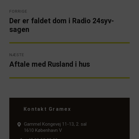
Indlægsnavigation
FORRIGE
Der er faldet dom i Radio 24syv-
Forrige
artikel:
sagen
NÆSTE
Aftale med Rusland i hus
Næste
artikel:
Kontakt Gramex
Gammel Kongevej 11-13, 2. sal
1610 København V