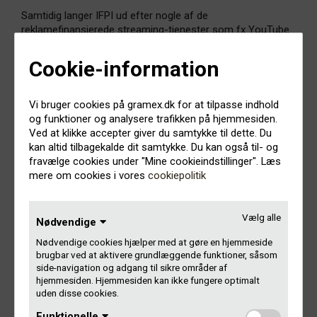
Samtidig langer IFPI ud efter nogle af de
reklamefinansierede streaming-tjenester som fx YouTube
og efterlyser, at man fra politisk hold får lukket
smuthullerne i lovgivningen, så alle betaler på lige vilkår for
Cookie-information
den musik, de udbyder.
– 2015 er tredje år i træk med vækst for musikselskaberne.
Vi bruger cookies på gramex.dk for at tilpasse indhold
Det er selvfølgelig positivt. Samtidig er det dog afgørende
og funktioner og analysere trafikken på hjemmesiden.
for branchens fortsatte trivsel, at vi bliver endnu bedre til at
Ved at klikke accepter giver du samtykke til dette. Du
veksle musikkens popularitet til indtægter for dem, der
kan altid tilbagekalde dit samtykke. Du kan også til- og
skaber musikken og investerer i den, udtaler IFPI’s
fravælge cookies under "Mine cookieindstillinger". Læs
bestyrelsesformand Henrik Daldorph, der som direktør for
mere om cookies i vores
cookiepolitik
Sony Music Denmark også sidder i Gramex’ bestyrelse.
Vælg alle
Nødvendige
Musik er uundværligt
Nødvendige cookies hjælper med at gøre en hjemmeside
brugbar ved at aktivere grundlæggende funktioner, såsom
side-navigation og adgang til sikre områder af
hjemmesiden. Hjemmesiden kan ikke fungere optimalt
En Megafon-undersøgelse udarbejdet for IFPI viser, at
uden disse cookies.
musik er noget af det, vi danskere allernødigst vil undvære i
hverdagen. Kun vores bedste ven mobiletelefonen og tv’et
Funktionelle