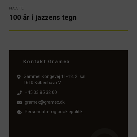
NÆSTE
100 år i jazzens tegn
Næste
artikel:
Kontakt Gramex
Gammel Kongevej 11-13, 2. sal
1610 København V
+45 33 85 32 00
gramex@gramex.dk
Persondata- og cookiepolitik