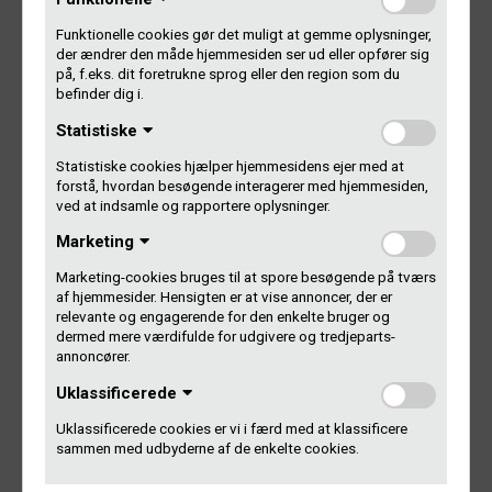
overgår musik. Radioen kommer ind på fjerdepladsen over
ting, vi nødigst vil undvære i hverdagen.
Funktionelle cookies gør det muligt at gemme oplysninger,
der ændrer den måde hjemmesiden ser ud eller opfører sig
på, f.eks. dit foretrukne sprog eller den region som du
Undersøgelsen viser også, at musik er noget, vi i høj grad
befinder dig i.
streamer. 53 % af danskerne i alderen 16-70 år lytter i dag
til musik via en streamingtjeneste. For de 16-29-årige er
Statistiske
tallet oppe på 85 %.
Statistiske cookies hjælper hjemmesidens ejer med at
forstå, hvordan besøgende interagerer med hjemmesiden,
Ifølge IFPIs nøgletal udgør streaming i 2015 ikke mindre
ved at indsamle og rapportere oplysninger.
end 71,3 procent af det samlede marked for indspillet
Marketing
musik i Danmark.
Marketing-cookies bruges til at spore besøgende på tværs
Samtidig er salget af cd’er og download for støt
af hjemmesider. Hensigten er at vise annoncer, der er
nedadgående. Vinylen trodser alle digitale tendenser, tager
relevante og engagerende for den enkelte bruger og
dermed mere værdifulde for udgivere og tredjeparts-
endnu et spring opad og udgør nu 16,5 % af det samlede
annoncører.
fysiske salg.
Uklassificerede
Du kan se formaternes udvikling hver især i IFPIs figur
Uklassificerede cookies er vi i færd med at klassificere
nedenfor:
sammen med udbyderne af de enkelte cookies.