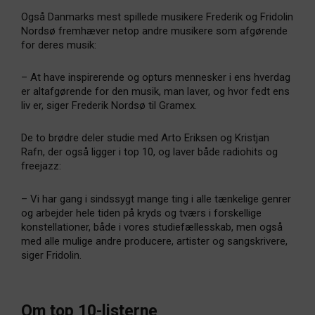
Også Danmarks mest spillede musikere Frederik og Fridolin
Nordsø fremhæver netop andre musikere som afgørende
for deres musik:
– At have inspirerende og opturs mennesker i ens hverdag
er altafgørende for den musik, man laver, og hvor fedt ens
liv er, siger Frederik Nordsø til Gramex.
De to brødre deler studie med Arto Eriksen og Kristjan
Rafn, der også ligger i top 10, og laver både radiohits og
freejazz:
– Vi har gang i sindssygt mange ting i alle tænkelige genrer
og arbejder hele tiden på kryds og tværs i forskellige
konstellationer, både i vores studiefællesskab, men også
med alle mulige andre producere, artister og sangskrivere,
siger Fridolin.
Om top 10-listerne