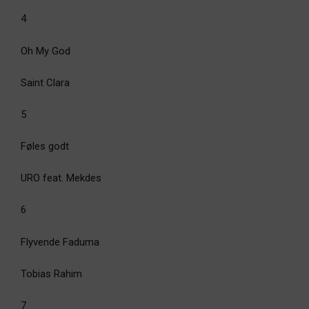
4
Oh My God
Saint Clara
5
Føles godt
URO feat. Mekdes
6
Flyvende Faduma
Tobias Rahim
7