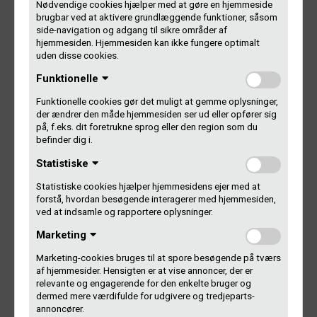
Nødvendige cookies hjælper med at gøre en hjemmeside
brugbar ved at aktivere grundlæggende funktioner, såsom
10
side-navigation og adgang til sikre områder af
hjemmesiden. Hjemmesiden kan ikke fungere optimalt
uden disse cookies.
TV-2
Funktionelle
Funktionelle cookies gør det muligt at gemme oplysninger,
Listen er trukket på grundlag af de danske hovedartister,
der ændrer den måde hjemmesiden ser ud eller opfører sig
som er rapporteret afspillet til Gramex i 2023
på, f.eks. dit foretrukne sprog eller den region som du
befinder dig i.
På listen over de 10 mest spillede hovedartister taler vi
Statistiske
status quo. Her har vi 3 kvinder på listen og et band med en
kvinde i front. Sidste år var der 4 kvindelige artister. I 2021
Statistiske cookies hjælper hjemmesidens ejer med at
var der blot 2 kvinder på denne liste, og der er altså
forstå, hvordan besøgende interagerer med hjemmesiden,
henover de sidste år sket en bevægelse henimod, at
ved at indsamle og rapportere oplysninger.
kvinderne blander sig mere i toppen. Og så er Clara – nu
Marketing
under navnet Saint Clara – tilbage i top 10; nu som årets
mest spillede kvindelige hovedartist.
Marketing-cookies bruges til at spore besøgende på tværs
af hjemmesider. Hensigten er at vise annoncer, der er
relevante og engagerende for den enkelte bruger og
dermed mere værdifulde for udgivere og tredjeparts-
annoncører.