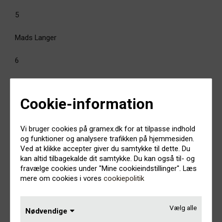
5
Mads Langer
6
Drew Sycamore
Cookie-information
7
Vi bruger cookies på gramex.dk for at tilpasse indhold
Ida Laurberg
og funktioner og analysere trafikken på hjemmesiden.
Ved at klikke accepter giver du samtykke til dette. Du
8
kan altid tilbagekalde dit samtykke. Du kan også til- og
fravælge cookies under "Mine cookieindstillinger". Læs
Blæst
mere om cookies i vores
cookiepolitik
9
Vælg alle
Nødvendige
Lord Siva