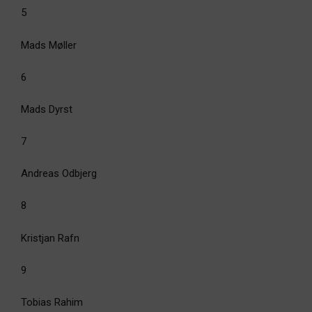
5
Mads Møller
6
Mads Dyrst
7
Andreas Odbjerg
8
Kristjan Rafn
9
Tobias Rahim