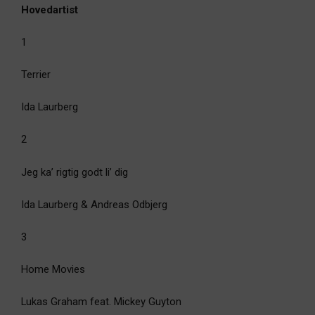
Hovedartist
1
Terrier
Ida Laurberg
2
Jeg ka’ rigtig godt li’ dig
Ida Laurberg & Andreas Odbjerg
3
Home Movies
Lukas Graham feat. Mickey Guyton