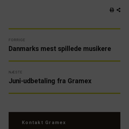
Indlægsnavigation
FORRIGE
Danmarks mest spillede musikere
Forrige
artikel:
NÆSTE
Juni-udbetaling fra Gramex
Næste
artikel:
Kontakt Gramex