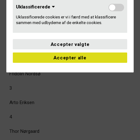
Gramex’ mest spillede danske musikere i
Uklassificerede
2023:
Uklassificerede cookies er vi i færd med at klassificere
sammen med udbyderne af de enkelte cookies.
1
Accepter valgte
Frederik Nordsø
Accepter alle
2
Fridolin Nordsø
3
Arto Eriksen
4
Thor Nørgaard