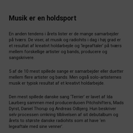
Musik er en holdsport
En anden tendens i årets lister er de mange samarbejder
på tværs. De viser, at musik og radiohits i dag i høj grad er
et resultat af kreativt holdarbejde og ‘legeaftaler’ på tværs
mellem forskellige artister og bands, producere og
sangskrivere.
5 af de 10 mest spillede sange er samarbejder eller duetter
mellem flere artister og bands. Men også solo-artisternes
musik er typisk resultat af et kreativt holdarbejde.
Den mest spillede danske sang ‘Terrier’ er lavet af Ida
Laurberg sammen med producerduoen Pitchshifters, Mads
Dyrst, Daniel Thorup og Andreas Odbjerg. Hun beskriver
selv processen omkring tilblivelsen af sit debutalbum og
årets to største danske radiohits som at have ‘en
legeaftale med sine venner’.