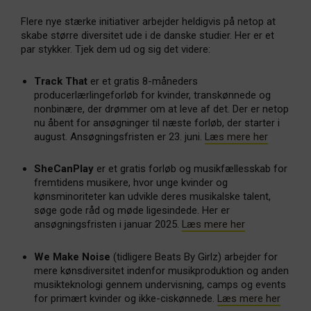
Flere nye stærke initiativer arbejder heldigvis på netop at
skabe større diversitet ude i de danske studier. Her er et
par stykker. Tjek dem ud og sig det videre:
Track That
er et gratis 8-måneders
producerlærlingeforløb for kvinder, transkønnede og
nonbinære, der drømmer om at leve af det. Der er netop
nu åbent for ansøgninger til næste forløb, der starter i
august. Ansøgningsfristen er 23. juni.
Læs mere her
SheCanPlay
er et gratis forløb og musikfællesskab for
fremtidens musikere, hvor unge kvinder og
kønsminoriteter kan udvikle deres musikalske talent,
søge gode råd og møde ligesindede. Her er
ansøgningsfristen i januar 2025.
Læs mere her
We Make Noise
(tidligere Beats By Girlz) arbejder for
mere kønsdiversitet indenfor musikproduktion og anden
musikteknologi gennem undervisning, camps og events
for primært kvinder og ikke-ciskønnede.
Læs mere her