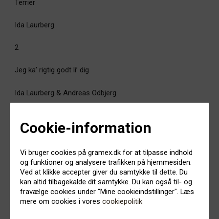
Terrier
Ida Laurberg
2
Jeg ka’ rigtig godt li’ dig
Ida Laurberg & Andreas Odbjerg
3
Cookie-information
Home Movies
Vi bruger cookies på gramex.dk for at tilpasse indhold
Lukas Graham feat. Mickey Guyton
og funktioner og analysere trafikken på hjemmesiden.
Ved at klikke accepter giver du samtykke til dette. Du
kan altid tilbagekalde dit samtykke. Du kan også til- og
4
fravælge cookies under "Mine cookieindstillinger". Læs
mere om cookies i vores
cookiepolitik
Oh My God