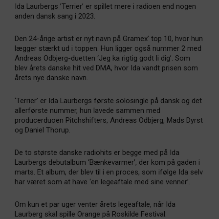
Ida Laurbergs ’Terrier’ er spillet mere i radioen end nogen
anden dansk sang i 2023.
Den 24-årige artist er nyt navn på Gramex’ top 10, hvor hun
lægger stærkt ud i toppen. Hun ligger også nummer 2 med
Andreas Odbjerg-duetten ‘Jeg ka rigtig godt li dig’. Som
blev årets danske hit ved DMA, hvor Ida vandt prisen som
årets nye danske navn.
‘Terrier’ er Ida Laurbergs første solosingle på dansk og det
allerførste nummer, hun lavede sammen med
producerduoen Pitchshifters, Andreas Odbjerg, Mads Dyrst
og Daniel Thorup.
De to største danske radiohits er begge med på Ida
Laurbergs debutalbum ‘Bænkevarmer’, der kom på gaden i
marts. Et album, der blev til i en proces, som ifølge Ida selv
har været som at have ‘en legeaftale med sine venner’.
Om kun et par uger venter årets legeaftale, når Ida
Laurberg skal spille Orange på Roskilde Festival: