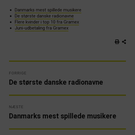
Danmarks mest spillede musikere
De største danske radionavne
Flere kvinder i top 10 fra Gramex
Juni-udbetaling fra Gramex
Indlægsnavigation
FORRIGE
De største danske radionavne
Forrige
artikel:
NÆSTE
Danmarks mest spillede musikere
Næste
artikel: