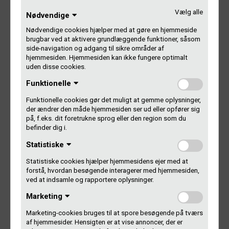
Saint Clara
Vælg alle
Nødvendige
Nødvendige cookies hjælper med at gøre en hjemmeside
5
brugbar ved at aktivere grundlæggende funktioner, såsom
side-navigation og adgang til sikre områder af
Føles godt
hjemmesiden. Hjemmesiden kan ikke fungere optimalt
uden disse cookies.
URO feat. Mekdes
Funktionelle
Funktionelle cookies gør det muligt at gemme oplysninger,
6
der ændrer den måde hjemmesiden ser ud eller opfører sig
på, f.eks. dit foretrukne sprog eller den region som du
Flyvende Faduma
befinder dig i.
Statistiske
Tobias Rahim
Statistiske cookies hjælper hjemmesidens ejer med at
forstå, hvordan besøgende interagerer med hjemmesiden,
7
ved at indsamle og rapportere oplysninger.
Marketing
Love Isn’t Easy
Marketing-cookies bruges til at spore besøgende på tværs
Kind mod Kind feat. Medina
af hjemmesider. Hensigten er at vise annoncer, der er