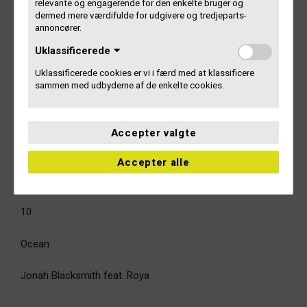
relevante og engagerende for den enkelte bruger og
dermed mere værdifulde for udgivere og tredjeparts-
8
annoncører.
Uklassificerede
Progress
Uklassificerede cookies er vi i færd med at klassificere
Saint Clara
sammen med udbyderne af de enkelte cookies.
9
Accepter valgte
Dronning af månen
Accepter alle
Pil
10
Ocean
Jonah Blacksmith feat. Roya