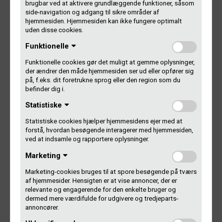
brugbar ved at aktivere grundlæggende funktioner, såsom
side-navigation og adgang til sikre områder af
Musik er overalt i vores samfund, og musikbranchen
hjemmesiden. Hjemmesiden kan ikke fungere optimalt
bidrager til samfundsøkonomien med milliarder. Men
uden disse cookies.
hvordan ser de nyeste tal ud på musikbranchens samlede
Funktionelle
økonomiske værdi? Og hvilken vej går det?
Funktionelle cookies gør det muligt at gemme oplysninger,
Kig forbi Rosengade fredag kl. 20 og få de nyeste tal og
der ændrer den måde hjemmesiden ser ud eller opfører sig
tendenser fra Rambøll og panelets svar på, hvordan
på, f.eks. dit foretrukne sprog eller den region som du
befinder dig i.
branchen kan bruge tallene. Hvor har branchen innoveret?
Hvad kan vi lære af andre brancher? Er branchen klar til den
Statistiske
næste disruption?
Statistiske cookies hjælper hjemmesidens ejer med at
forstå, hvordan besøgende interagerer med hjemmesiden,
Bag arrangementet står Dansk Live, Koda, Ifpi, MXD,
ved at indsamle og rapportere oplysninger.
Musikforlæggerne og Gramex.
Marketing
Marketing-cookies bruges til at spore besøgende på tværs
Tjek eventen på Facebook
af hjemmesider. Hensigten er at vise annoncer, der er
relevante og engagerende for den enkelte bruger og
Følg Rosengade på Facebook
dermed mere værdifulde for udgivere og tredjeparts-
annoncører.