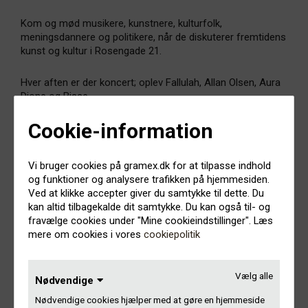
Kom og mød musikere, kunstnere, kulturfolk,
meningsdannere og politikere, når de diskuterer fremtidens
kunst og kultur i Rosengade 21.
Hver aften er der koncert; oplev Fallulah, Allan Olsen, Aura
Dione og Bisse.
Cookie-information
Anders Breinholt og Lene Johansen er værter, flankeret af
Nikolaj Sonne, Esben Bjerre og Jens Gaardbo.
Vi bruger cookies på gramex.dk for at tilpasse indhold
Mød Gramex i Rosengade torsdag og fredag. Ellers læg en
og funktioner og analysere trafikken på hjemmesiden.
seddel i baren eller skriv til vores
Facebook
, hvis vi skal
Ved at klikke accepter giver du samtykke til dette. Du
mødes.
kan altid tilbagekalde dit samtykke. Du kan også til- og
fravælge cookies under "Mine cookieindstillinger". Læs
mere om cookies i vores
cookiepolitik
Dansk Musikomsætning 2015
Vælg alle
Nødvendige
Et af de mange arrangementer i Rosengade måler
økonomien i dansk musikliv.
Nødvendige cookies hjælper med at gøre en hjemmeside