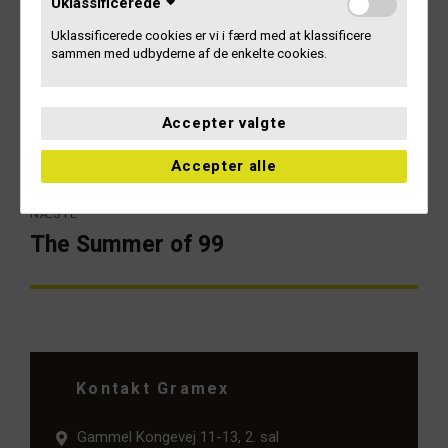
Uklassificerede
Uklassificerede cookies er vi i færd med at klassificere
sammen med udbyderne af de enkelte cookies.
Indlægsnavigation
FORRIGE
Accepter valgte
Generalforsamling 2016
Forrige
artikel:
Accepter alle
NÆSTE
The Summer of 99
Næste
artikel:
Kontakt Gramex
Gammel Kongevej 11-13, 2. sal