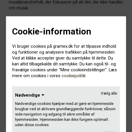
musikbranchefolk, der fokuserer på alt det, der ikke handler
om musik.
Det er for dig, der er en ambitiøs ildsjæl og arbejder seriøst
med rytmisk musik. Du kan være solist, bandmedlem,
Cookie-information
producer, sangskriver, booker, manager, koncertarrangør
eller arbejde på et spillested, pladeselskab eller lignende.
Det vigtige er, at du har ild i øjnene og en drøm om at leve
Vi bruger cookies på gramex.dk for at tilpasse indhold
af det, du laver, skriver Royalties.
og funktioner og analysere trafikken på hjemmesiden.
Ved at klikke accepter giver du samtykke til dette. Du
kan altid tilbagekalde dit samtykke. Du kan også til- og
Forløbet går ud på at ruste dig til en musikbranche under
fravælge cookies under "Mine cookieindstillinger". Læs
radikal forandring, hvor de traditionelle forretningsmodeller
mere om cookies i vores
cookiepolitik
er under pres. Royalties giver dig redskaber til at arbejde
fokuseret, strategisk og professionelt, så du bedre kan
udnytte de kommercielle muligheder i musikken.
Vælg alle
Nødvendige
Kernen i Royalties er en række lærings- og praksismoduler
Nødvendige cookies hjælper med at gøre en hjemmeside
fulgt op af individuel sparring med en erfaren mentor fra
brugbar ved at aktivere grundlæggende funktioner, såsom
branchen. Og så lover Royalties dig et fantastisk netværk
side-navigation og adgang til sikre områder af
med professionelle i branchen og folk i samme situation
hjemmesiden. Hjemmesiden kan ikke fungere optimalt
uden disse cookies.
som dig.