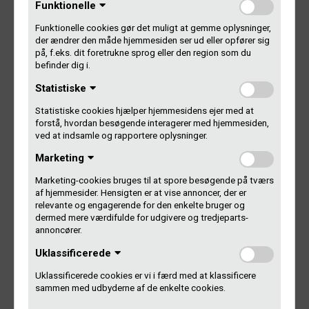
Funktionelle
Forløbet løber fra september til juni 2016.
Funktionelle cookies gør det muligt at gemme oplysninger,
der ændrer den måde hjemmesiden ser ud eller opfører sig
Der er ansøgningsfrist den 15. juni.
på, f.eks. dit foretrukne sprog eller den region som du
befinder dig i.
Læs mere og ansøg på Royalties.dk
Statistiske
Læs omtale på Gaffa.dk
Statistiske cookies hjælper hjemmesidens ejer med at
forstå, hvordan besøgende interagerer med hjemmesiden,
Bag Royalties står Royal Beer og Volcano i samarbejde
ved at indsamle og rapportere oplysninger.
med blandt andre Gramex og Vækstfabrikken Lydens Hus.
Marketing
Marketing-cookies bruges til at spore besøgende på tværs
af hjemmesider. Hensigten er at vise annoncer, der er
relevante og engagerende for den enkelte bruger og
dermed mere værdifulde for udgivere og tredjeparts-
Indlægsnavigation
annoncører.
FORRIGE
Uklassificerede
Dansk musik fortsat en milliard-
Forrige
artikel:
Uklassificerede cookies er vi i færd med at klassificere
industri
sammen med udbyderne af de enkelte cookies.