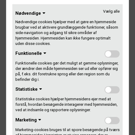
gang i alle mulige andre projekter ved siden af.
Vælg alle
Nødvendige
I studiet med Christopher har de fundet et ledigt øjeblik til
Nødvendige cookies hjælper med at gøre en hjemmeside
at svare på et par hurtige spørgsmål.
brugbar ved at aktivere grundlæggende funktioner, såsom
side-navigation og adgang til sikre områder af
Tillykke! Hvordan er det at være de to mest spillede
hjemmesiden. Hjemmesiden kan ikke fungere optimalt
danske musikere i radioen – i tre ord?
uden disse cookies.
Funktionelle
Fridolin: Sindssygt overdrevet fresh.
Funktionelle cookies gør det muligt at gemme oplysninger,
der ændrer den måde hjemmesiden ser ud eller opfører sig
Frederik: Overraskende opturs fedt.
på, f.eks. dit foretrukne sprog eller den region som du
befinder dig i.
Hvem tror I er spillet mest af jer to?
Statistiske
Fridolin: Godt spørgsmål. Jeg giver en kaffe, hvis det er
Statistiske cookies hjælper hjemmesidens ejer med at
mig.
forstå, hvordan besøgende interagerer med hjemmesiden,
ved at indsamle og rapportere oplysninger.
Frederik: Det er Frido!
Marketing
Marketing-cookies bruges til at spore besøgende på tværs
Hvilken tur i studiet husker I bedst?