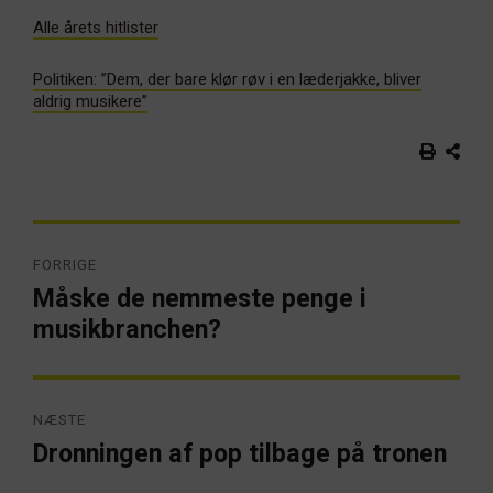
Alle årets hitlister
Politiken: ”Dem, der bare klør røv i en læderjakke, bliver
aldrig musikere”
Indlægsnavigation
FORRIGE
Måske de nemmeste penge i
Forrige
artikel:
musikbranchen?
NÆSTE
Dronningen af pop tilbage på tronen
Næste
artikel: