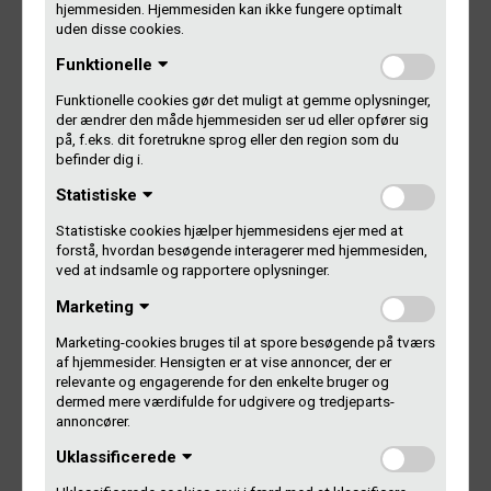
hjemmesiden. Hjemmesiden kan ikke fungere optimalt
pladeselskaber.
uden disse cookies.
Den sidste tredjedel af de nye medlemmer i 2016 er meldt
Funktionelle
ind som pladeselskaber. De har alle 259 udgivet musik, der
Funktionelle cookies gør det muligt at gemme oplysninger,
er anmeldt til Gramex på en studieliste, eller på anden vis
der ændrer den måde hjemmesiden ser ud eller opfører sig
dokumenteret deres producent-rettigheder.
på, f.eks. dit foretrukne sprog eller den region som du
befinder dig i.
Af de 259 er 99 af dem meldt ind som et pladeselskab
Statistiske
med et CVR-nummer, mens hovedparten, 62 procent, er
meldt ind som et personligt ejet pladeselskab, der får
Statistiske cookies hjælper hjemmesidens ejer med at
udbetaling via deres CPR-nummer. Det er typisk musikere,
forstå, hvordan besøgende interagerer med hjemmesiden,
der selv har udgivet deres musik uden at have et firma med
ved at indsamle og rapportere oplysninger.
CVR-nummer.
Marketing
Man behøver nemlig ikke have et momsregistreret
Marketing-cookies bruges til at spore besøgende på tværs
pladeselskab for at få betaling fra Gramex for sine
af hjemmesider. Hensigten er at vise annoncer, der er
relevante og engagerende for den enkelte bruger og
producentrettigheder. Udgiver man selv musik, vil man have
dermed mere værdifulde for udgivere og tredjeparts-
to medlemskaber af Gramex, to Gramex-numre og
annoncører.
modtage to udbetalinger fra Gramex.
Uklassificerede
I gruppen af personligt ejede pladeselskaber meldt ind i