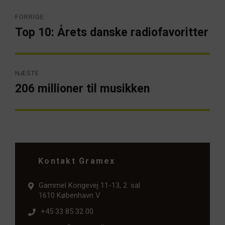
Indlægsnavigation
FORRIGE
Top 10: Årets danske radiofavoritter
Forrige
artikel:
NÆSTE
206 millioner til musikken
Næste
artikel:
Kontakt Gramex
Gammel Kongevej 11-13, 2. sal
1610 København V
+45 33 85 32 00