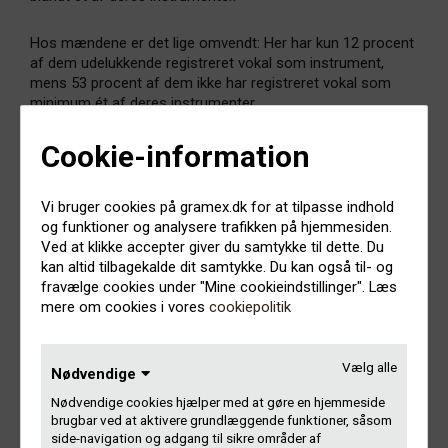
Hos mændene er det lige omvendt: Her har kun 12 procent
af dem udelukkende registreret vokal som instrument,
mens 53 procent af dem ikke har registreret vokal som
minimum ét af deres instrumenter.
Cookie-information
Geografisk er over halvdelen, 56 procent, af de nye
medlemmer registreret til en adresse i Storkøbenhavn med
et postnummer under 3000.
Vi bruger cookies på gramex.dk for at tilpasse indhold
og funktioner og analysere trafikken på hjemmesiden.
Aldersmæssigt fordeler de nye medlemmer sig mellem 10
Ved at klikke accepter giver du samtykke til dette. Du
og 78 år. 3 ud af 4 af de nye medlemmer er mellem 20 og
kan altid tilbagekalde dit samtykke. Du kan også til- og
39 år. Hovedparten er mellem 20 og 29 år.
fravælge cookies under "Mine cookieindstillinger". Læs
mere om cookies i vores
cookiepolitik
Pladeselskaber og producenter
Vælg alle
Nødvendige
Gramex er det, man internationalt kalder et ’joined
Nødvendige cookies hjælper med at gøre en hjemmeside
collecting society’. Det betyder, at vi varetager rettigheder
brugbar ved at aktivere grundlæggende funktioner, såsom
side-navigation og adgang til sikre områder af
ligeligt for to grupper: udøvende kunstnere OG