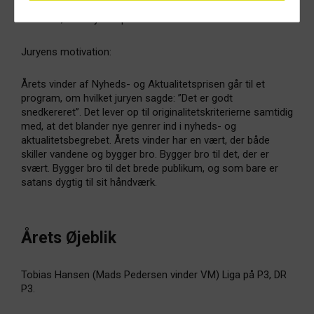
Genstart, DR’s nyhedspodcast.
Juryens motivation:
Årets vinder af Nyheds- og Aktualitetsprisen går til et
program, om hvilket juryen sagde: ”Det er godt
snedkereret”. Det lever op til originalitetskriterierne samtidig
med, at det blander nye genrer ind i nyheds- og
aktualitetsbegrebet. Årets vinder har en vært, der både
skiller vandene og bygger bro. Bygger bro til det, der er
svært. Bygger bro til det brede publikum, og som bare er
satans dygtig til sit håndværk.
Årets Øjeblik
Tobias Hansen (Mads Pedersen vinder VM) Liga på P3, DR
P3.