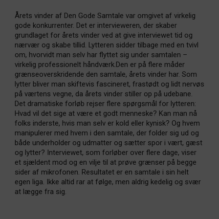
Årets vinder af Den Gode Samtale var omgivet af virkelig
gode konkurrenter. Det er intervieweren, der skaber
grundlaget for årets vinder ved at give interviewet tid og
nærvær og skabe tillid. Lytteren sidder tilbage med en tvivl
om, hvorvidt man selv har flyttet sig under samtalen –
virkelig professionelt håndværk.Den er på flere måder
grænseoverskridende den samtale, årets vinder har. Som
lytter bliver man skiftevis fascineret, frastødt og lidt nervøs
på værtens vegne, da årets vinder stiller op på udebane.
Det dramatiske forløb rejser flere spørgsmål for lytteren:
Hvad vil det sige at være et godt menneske? Kan man nå
folks inderste, hvis man selv er kold eller kynisk? Og hvem
manipulerer med hvem i den samtale, der folder sig ud og
både underholder og udmatter og sætter spor i vært, gæst
og lytter? Interviewet, som forløber over flere dage, viser
et sjældent mod og en vilje til at prøve grænser på begge
sider af mikrofonen. Resultatet er en samtale i sin helt
egen liga. Ikke altid rar at følge, men aldrig kedelig og svær
at lægge fra sig.