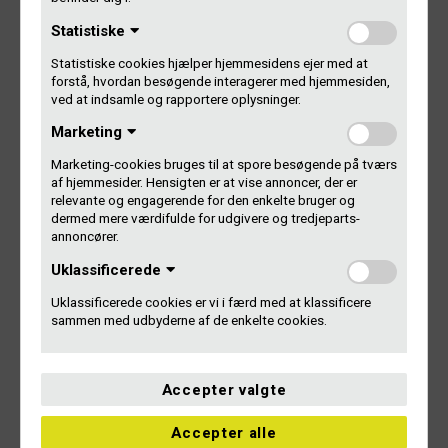
årets vinder forsøger at vikle sig ud af.
Statistiske
Statistiske cookies hjælper hjemmesidens ejer med at
forstå, hvordan besøgende interagerer med hjemmesiden,
Årets Morgenflade
ved at indsamle og rapportere oplysninger.
Marketing
P1 Morgen, DR.
Marketing-cookies bruges til at spore besøgende på tværs
af hjemmesider. Hensigten er at vise annoncer, der er
Juryens motivation:
relevante og engagerende for den enkelte bruger og
dermed mere værdifulde for udgivere og tredjeparts-
Form og friskhed. Grunddyderne i orden. Viser vejen for
annoncører.
moderne flowradio. Årets vinder har genopfundet sig selv,
Uklassificerede
har fundet den frækhed de ledte efter og kombinerer det
med selvstændig journalistik i en form, der virkelig viser, at
Uklassificerede cookies er vi i færd med at klassificere
de har arbejdet med det. Det har simpelthen været deres år.
sammen med udbyderne af de enkelte cookies.
Accepter valgte
Årets Nyheds- og
Aktualitetsprogram
Accepter alle