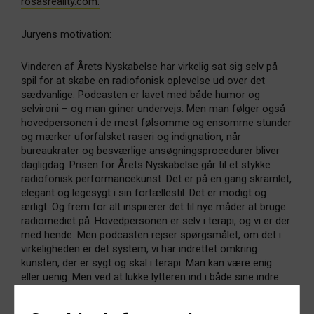
rosasreality.com.
Juryens motivation:
Vinderen af Årets Nyskabelse har virkelig sat sig selv på
spil for at skabe en radiofonisk oplevelse ud over det
sædvanlige. Podcasten er lavet med både humor og
selvironi – og man griner undervejs. Men man følger også
hovedpersonen i de mest følsomme og ensomme stunder
og mærker uforfalsket raseri og indignation, når
bureaukrater og besværlige ansøgningsprocedurer bliver
dagligdag. Prisen for Årets Nyskabelse går til et stykke
radiofonisk performancekunst. Det er på en gang skramlet,
elegant og legesygt i sin fortællestil. Det er modigt og
ærligt. Og frem for alt inspirerer det til nye måder at bruge
radiomediet på. Hovedpersonen er selv i terapi, og vi er der
med hende. Men podcasten rejser spørgsmålet, om det i
virkeligheden er det system, vi har indrettet omkring
kunsten, der er sygt og skal i terapi. Man kan være enig
eller uenig. Men ved at lukke lytteren ind i både sine indre
og ydre kampe giver hun os mulighed for at tage stilling.