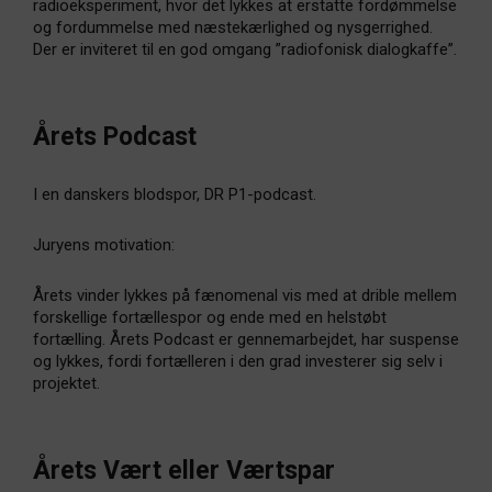
radioeksperiment, hvor det lykkes at erstatte fordømmelse
og fordummelse med næstekærlighed og nysgerrighed.
Der er inviteret til en god omgang ”radiofonisk dialogkaffe”.
Årets Podcast
I en danskers blodspor, DR P1-podcast.
Juryens motivation:
Årets vinder lykkes på fænomenal vis med at drible mellem
forskellige fortællespor og ende med en helstøbt
fortælling. Årets Podcast er gennemarbejdet, har suspense
og lykkes, fordi fortælleren i den grad investerer sig selv i
projektet.
Årets Vært eller Værtspar