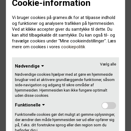
Cookie-information
Årets Dokumentar el.
Vi bruger cookies på gramex.dk for at tilpasse indhold
Dokumentariske Feature
og funktioner og analysere trafikken på hjemmesiden.
Ved at klikke accepter giver du samtykke til dette. Du
kan altid tilbagekalde dit samtykke. Du kan også til- og
Kan man tilgive en psykopat, Christian Geo Heltboe, Filt.
fravælge cookies under "Mine cookieindstillinger". Læs
mere om cookies i vores
cookiepolitik
Juryens motivation:
Årets vinder er en af den slags fortællinger, som får en til
Vælg alle
Nødvendige
at glemme at stå af bussen. Emnet er fascinerende,
Nødvendige cookies hjælper med at gøre en hjemmeside
podcastserien er virkelig originalt fortalt, og fortælleren
brugbar ved at aktivere grundlæggende funktioner, såsom
bringer modigt og generøst sit liv og sin smerte i spil for at
side-navigation og adgang til sikre områder af
gøre både sig selv og os andre klogere. Når man hører
hjemmesiden. Hjemmesiden kan ikke fungere optimalt
historier som årets vinder, er det så let at tænke: ‘Ahh, var
uden disse cookies.
det nu også så slemt?’. Men serien bruger på smukkeste
og mest bevægende vis lyden til at få os til at forstå. Og
Funktionelle
når man hører den nøgne, filterløse nattestemme fortælle
Funktionelle cookies gør det muligt at gemme oplysninger,
om sine mareridt, lige efter han er vågnet, og når farens
der ændrer den måde hjemmesiden ser ud eller opfører sig
påtrængende stemme buldrer op af kassettebåndet, så
på, f.eks. dit foretrukne sprog eller den region som du
forstår man. Man bliver bragt helt ind i det mørke, som
befinder dig i.