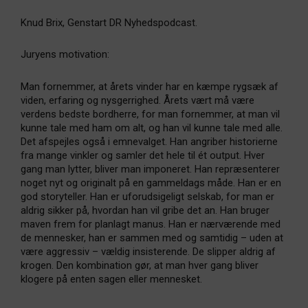
Knud Brix, Genstart DR Nyhedspodcast.
Juryens motivation:
Man fornemmer, at årets vinder har en kæmpe rygsæk af
viden, erfaring og nysgerrighed. Årets vært må være
verdens bedste bordherre, for man fornemmer, at man vil
kunne tale med ham om alt, og han vil kunne tale med alle.
Det afspejles også i emnevalget. Han angriber historierne
fra mange vinkler og samler det hele til ét output. Hver
gang man lytter, bliver man imponeret. Han repræsenterer
noget nyt og originalt på en gammeldags måde. Han er en
god storyteller. Han er uforudsigeligt selskab, for man er
aldrig sikker på, hvordan han vil gribe det an. Han bruger
maven frem for planlagt manus. Han er nærværende med
de mennesker, han er sammen med og samtidig – uden at
være aggressiv – vældig insisterende. De slipper aldrig af
krogen. Den kombination gør, at man hver gang bliver
klogere på enten sagen eller mennesket.