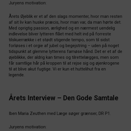
Juryens motivation:
Årets Øjeblik er et af den slags momenter, hvor man resten
af sit liv kan huske præcis, hvor man var, da man hørte det.
Med oprigtig passion, ærlighed og en nærmest uendelig
indlevelse bliver lytteren flået med helt ind på forreste
tilskuerrække i et stødt stigende tempo, som til sidst
forløses i et orgie af jubel og begejstring – uden på noget
tidspunkt at glemme lytterens famøse hånd. Det er et af de
øjeblikke, der aldrig kan times og tilrettelægges, men som
får samtlige hår på kroppen til at rejse sig og øjenkrogene
til at blive akut fugtige. Vi er kun et huttelihut fra en
legende.
Årets Interview – Den Gode Samtale
Iben Maria Zeuthen med Læge søger grænser, DR P1.
Juryens motivation: