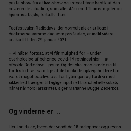
paste show fra et live-show og i stedet tage bestik af den
nuværende situation, som alle står i med Teams-møder og
hjemmearbejde, fortæller hun.
Fagfestivalen Radiodays, der normalt plejer at ligge i
dagtimerne samme dag som prisfesten, er indtil videre
udskudt til den 29. januar 2021.
– Vi håber fortsat, at vi får mulighed for – under
overholdelse af behørige covid-19 retningslinjer – at
afholde Radiodays i januar. Og det skal man glæde sig til
fordi stort set samtlige af de bookede oplægsholdere har
været meget positive overfor flytningen og fordi vi med
sikkerhed trænger til faglige input i et branchefællesskab,
når vi når forbi årsskiftet, siger Marianne Bugge Zederkof.
Og vinderne er …
Her kan du se, hvem der vandt de 18 radiopriser og juryens