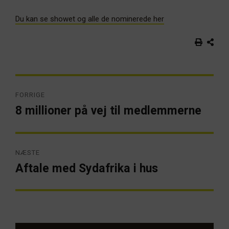
Du kan se showet og alle de nominerede her
Indlægsnavigation
FORRIGE
8 millioner på vej til medlemmerne
Forrige
artikel:
NÆSTE
Aftale med Sydafrika i hus
Næste
artikel: