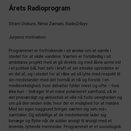
Årets Radioprogram
Stram Diskurs, Nima Zamani, Radio24syv.
Juryens motivation:
Programmet er forfriskende i sit ønske om at samle i
stedet for at skille vandene. Værten er forbilledlig i sit
ambitiøse projekt med at gå direkte og med åbne arme ind
i et politisk bål, han selv i kraft af sin etniske oprindelse er
en del af, og i stedet for at råbe ad så lytte med respekt til
sin modstander med det formål at nå og forstå. I en
medievirkelighed, hvor debatter fylder mest og ofte – hvis
ikke kun – bidrager til et mere polariseret samfund, så er
det prisværdigt og aktivistisk at ville nå forbi uenigheden og
om på den anden side, hvor der er mulighed for at mødes.
Med sin egen baggrund bringer værten sig selv ind i
samtalen. Og adskillige af de medvirkende lader sig
bevæge og flytte når de sidder ansigt til ansigt med et
levende, lyttende menneske. Programmet er et sociologisk