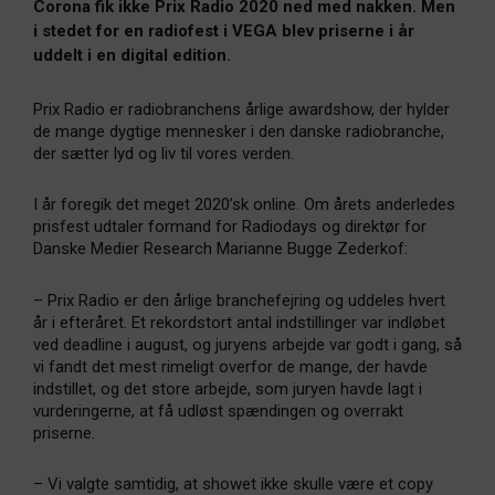
Corona fik ikke Prix Radio 2020 ned med nakken. Men
i stedet for en radiofest i VEGA blev priserne i år
uddelt i en digital edition.
Prix Radio er radiobranchens årlige awardshow, der hylder
de mange dygtige mennesker i den danske radiobranche,
der sætter lyd og liv til vores verden.
I år foregik det meget 2020’sk online. Om årets anderledes
prisfest udtaler formand for Radiodays og direktør for
Danske Medier Research Marianne Bugge Zederkof:
– Prix Radio er den årlige branchefejring og uddeles hvert
år i efteråret. Et rekordstort antal indstillinger var indløbet
ved deadline i august, og juryens arbejde var godt i gang, så
vi fandt det mest rimeligt overfor de mange, der havde
indstillet, og det store arbejde, som juryen havde lagt i
vurderingerne, at få udløst spændingen og overrakt
priserne.
– Vi valgte samtidig, at showet ikke skulle være et copy