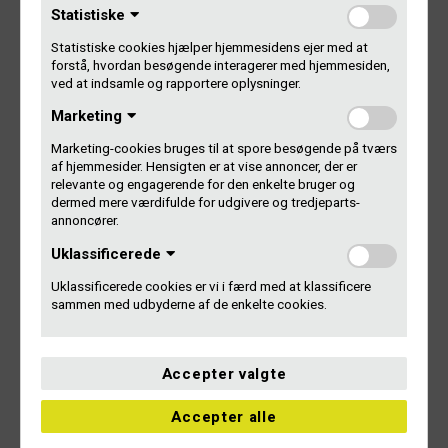
Statistiske
Statistiske cookies hjælper hjemmesidens ejer med at
Tilmelding til generalforsamlingen
forstå, hvordan besøgende interagerer med hjemmesiden,
ved at indsamle og rapportere oplysninger.
Stemmeseddel (online)
|
Stemmeseddel (til print)
Marketing
Fuldmagt (online)
|
Fuldmagt (til print)
Marketing-cookies bruges til at spore besøgende på tværs
af hjemmesider. Hensigten er at vise annoncer, der er
relevante og engagerende for den enkelte bruger og
dermed mere værdifulde for udgivere og tredjeparts-
Læs mere
annoncører.
Uklassificerede
Gramex’ generalforsamling 28. maj 2025
Uklassificerede cookies er vi i færd med at klassificere
sammen med udbyderne af de enkelte cookies.
Accepter valgte
Accepter alle
Kontakt Gramex