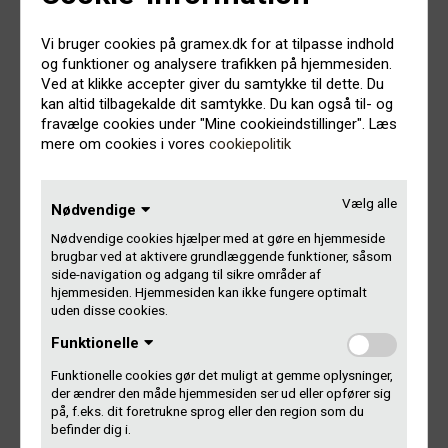
5.
Politik for ufordelbare midler
Vi bruger cookies på gramex.dk for at tilpasse indhold
og funktioner og analysere trafikken på hjemmesiden.
Ved at klikke accepter giver du samtykke til dette. Du
6.
Generel investeringspolitik
kan altid tilbagekalde dit samtykke. Du kan også til- og
fravælge cookies under "Mine cookieindstillinger". Læs
7.
Generel fordelingspolitik
|
Om forslag til generel
mere om cookies i vores
cookiepolitik
fordelingspolitik
8.
Bestyrelsens honorar
Vælg alle
Nødvendige
Nødvendige cookies hjælper med at gøre en hjemmeside
9.
Valg til bestyrelsen
brugbar ved at aktivere grundlæggende funktioner, såsom
side-navigation og adgang til sikre områder af
10. Valg af revisorer (ingen bilag)
hjemmesiden. Hjemmesiden kan ikke fungere optimalt
uden disse cookies.
11. Eventuelt (ingen bilag)
Funktionelle
Funktionelle cookies gør det muligt at gemme oplysninger,
der ændrer den måde hjemmesiden ser ud eller opfører sig
på, f.eks. dit foretrukne sprog eller den region som du
Tilmelding, stemmeseddel og
befinder dig i.
fuldmagt