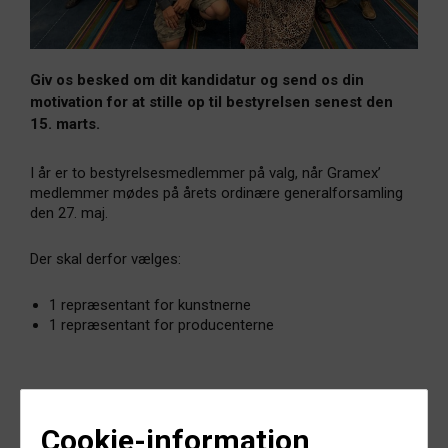
Giv os besked om dit kandidatur og send os din
motivation for at stille op til bestyrelsen senest den
15. marts.
I år er to bestyrelsesmedlemmer på valg, når Gramex’
medlemmer mødes på årets ordinære generalforsamling
den 27. maj.
Der skal derfor vælges:
1 repræsentant for kunstnerne
1 repræsentant for producenterne
Sådan stiller du op
Cookie-information