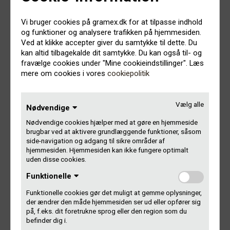
Vil du have dit navn med på stemmesedlen, skal du sende
en mail til
GF@gramex.dk
senest mandag den 15. marts
Vi bruger cookies på gramex.dk for at tilpasse indhold
2021 med følgende information:
og funktioner og analysere trafikken på hjemmesiden.
Ved at klikke accepter giver du samtykke til dette. Du
Hvilken post opstiller du til: kunstner- eller producent-
kan altid tilbagekalde dit samtykke. Du kan også til- og
repræsentant?
fravælge cookies under "Mine cookieindstillinger". Læs
mere om cookies i vores
cookiepolitik
Hvis du er medlem, hvad er dit Gramex-nummer?
Vælg alle
Hvorfor skal man stemme på netop dig? Beskriv din
Nødvendige
motivation for at opstille i max 200 ord. Du kan fx skrive
Nødvendige cookies hjælper med at gøre en hjemmeside
kort om dig selv og din baggrund, hvorfor du gerne vil
brugbar ved at aktivere grundlæggende funktioner, såsom
med i bestyrelsen, hvad du især vil arbejde for eller
side-navigation og adgang til sikre områder af
lignende. Du er velkommen til at vedhæfte et billede af
hjemmesiden. Hjemmesiden kan ikke fungere optimalt
dig selv, som vi har lov til at bruge her på hjemmesiden
uden disse cookies.
sammen med din motivation. Du må også gerne
Funktionelle
indsætte et link eller to, hvor man kan læse mere om
dig. Vi lægger alle kandidaternes motivationer her på
Funktionelle cookies gør det muligt at gemme oplysninger,
hjemmesiden, når vi åbner valget 4 uger før
der ændrer den måde hjemmesiden ser ud eller opfører sig
generalforsamlingen.
på, f.eks. dit foretrukne sprog eller den region som du
befinder dig i.