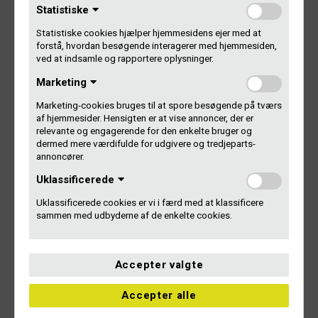
Statistiske
Hvad indebærer arbejdet i
Statistiske cookies hjælper hjemmesidens ejer med at
bestyrelsen?
forstå, hvordan besøgende interagerer med hjemmesiden,
ved at indsamle og rapportere oplysninger.
Marketing
Arbejdet i bestyrelsen er et reelt stykke arbejde, du skal
tage alvorligt og prioritere, hvis du vil med på holdet. Vi
Marketing-cookies bruges til at spore besøgende på tværs
opfordrer derfor alle interesserede til at sætte sig ind i,
af hjemmesider. Hensigten er at vise annoncer, der er
hvad arbejdet som bestyrelsesmedlem indebærer, inden
relevante og engagerende for den enkelte bruger og
man opstiller.
dermed mere værdifulde for udgivere og tredjeparts-
annoncører.
Hvad indebærer bestyrelsesarbejdet i Gramex?
Uklassificerede
Uklassificerede cookies er vi i færd med at klassificere
Hvem sidder i bestyrelsen i dag?
sammen med udbyderne af de enkelte cookies.
Læs mere
Accepter valgte
Accepter alle
Sæt kryds: Generalforsamling 2021