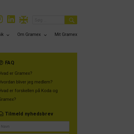
Search
for:
Search
ik
Om Gramex
Mit Gramex
FAQ
Hvad er Gramex?
Hvordan bliver jeg medlem?
Hvad er forskellen på Koda og
Gramex?
Tilmeld nyhedsbrev