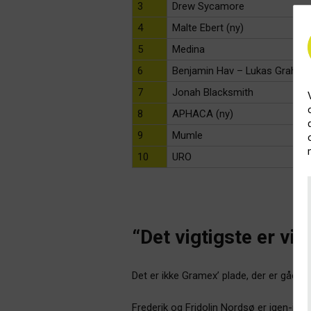
3
Drew Sycamore
4
Malte Ebert (ny)
5
Medina
6
Benjamin Hav – Lukas Graham 
7
Jonah Blacksmith
8
APHACA (ny)
9
Mumle
10
URO
“Det vigtigste er vib
Det er ikke Gramex’ plade, der er gået i 
Frederik og Fridolin Nordsø er igen-ige