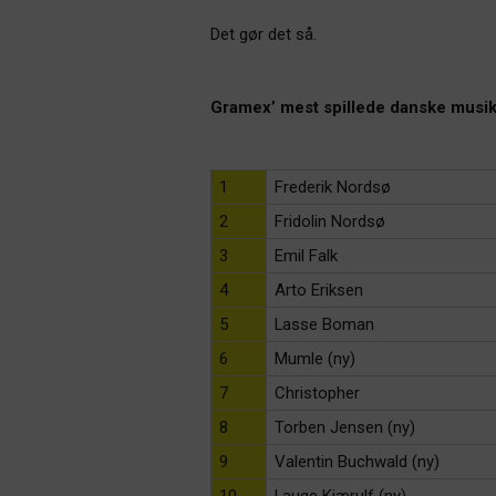
Det gør det så.
Gramex’ mest spillede danske musik
1
Frederik Nordsø
2
Fridolin Nordsø
3
Emil Falk
4
Arto Eriksen
5
Lasse Boman
6
Mumle (ny)
7
Christopher
8
Torben Jensen (ny)
9
Valentin Buchwald (ny)
10
Lauge Kjærulf (ny)