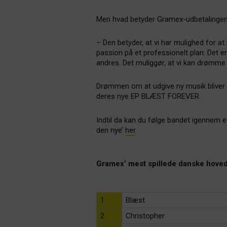
Men hvad betyder Gramex-udbetalingen
– Den betyder, at vi har mulighed for at
passion på et professionelt plan. Det e
andres. Det muliggør, at vi kan drømme 
Drømmen om at udgive ny musik bliver ti
deres nye EP BLÆST FOREVER.
Indtil da kan du følge bandet igennem e
den nye’
her
.
Gramex’ mest spillede danske hoveda
1
Blæst
2
Christopher