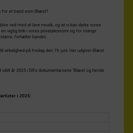
 for et band som Blæst?
 blive ved med at lave musik, og at vi kan dyrke vores
r en vigtig brik i vores privatøkonomi og for mange
større, fortæller bandet.
l virkelighed på fredag den 19. juni. Her udgiver Blæst
t vildt år 2025 i DR’s dokumentarserie ‘Blæst og hende
rtister i 2025: