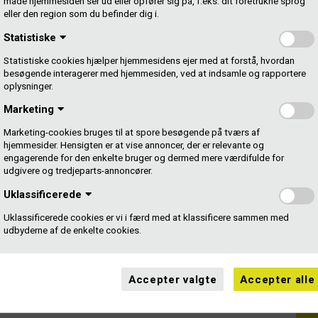
måde hjemmesiden ser ud eller opfører sig på, f.eks. dit foretrukne sprog
eller den region som du befinder dig i.
rene ligger øverst, når man tæller blandt alle Gramex’
Statistiske
rtisterne. De har byttet plads et par gange – men ikke
rekord.
Statistiske cookies hjælper hjemmesidens ejer med at forstå, hvordan
besøgende interagerer med hjemmesiden, ved at indsamle og rapportere
oplysninger.
uitar og Fridolins er trommer. Men de er vokset op i et
st.
Marketing
Marketing-cookies bruges til at spore besøgende på tværs af
jdede de aldrig sammen. Nu arbejder de sammen, når de
hjemmesider. Hensigten er at vise annoncer, der er relevante og
engagerende for den enkelte bruger og dermed mere værdifulde for
udgivere og tredjeparts-annoncører.
 med Arto Eriksen på listen, laver de ikke bare
Uklassificerede
hvad de har lyst til. Med navne som Tobias Rahim,
cksmith, Blæst, URO osv. og deres band The William
Uklassificerede cookies er vi i færd med at klassificere sammen med
udbyderne af de enkelte cookies.
?
Accepter valgte
Accepter alle
eller melodi – det er vibe. Så der er ingen opskrift. Vi gør
tæller Frederik Nordsø.