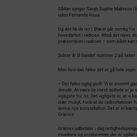
Sådan synger Sarah Sophie Malmros i Bl
uden Fernanda Rosa.
Og det fik de ret i. Blæst går nemlig 
hovedartist i radioen. Altså det navn, d
præsenteret i radioen – som både kan v
Sidste år lå bandet nummer 2 på listen
Men hvordan føles det at gå hele vejen
– Det føles rigtig godt. Vi er enormt glad
derude. At være de mest spillede er jo e
vigtigste for os. Det vigtigste er, at vi 
især muligt, fordi at de radiostationer 
denne nye konstellation. Det er et kæmpe
Gramex.
Gramex udbetaler i dag rettighedspenge
musikere og producenter, der er spillet 