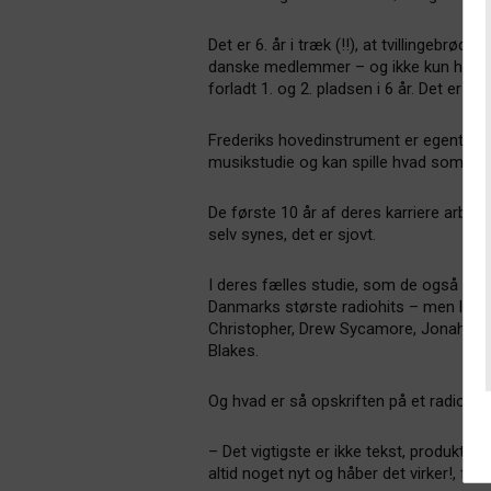
Det er 6. år i træk (!!), at tvillingebrød
danske medlemmer – og ikke kun hoveda
forladt 1. og 2. pladsen i 6 år. Det er ny 
Frederiks hovedinstrument er egentlig g
musikstudie og kan spille hvad som hel
De første 10 år af deres karriere arbe
selv synes, det er sjovt.
I deres fælles studie, som de også deler
Danmarks største radiohits – men lige 
Christopher, Drew Sycamore, Jonah Bla
Blakes.
Og hvad er så opskriften på et radiohit
– Det vigtigste er ikke tekst, produktion 
altid noget nyt og håber det virker!, for