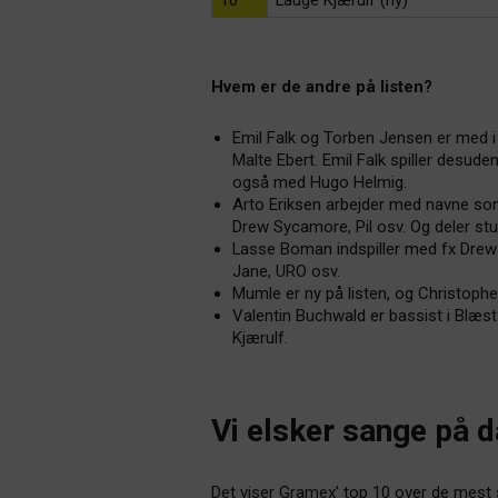
Hvem er de andre på listen?
Emil Falk og Torben Jensen er med i
Malte Ebert. Emil Falk spiller desu
også med Hugo Helmig.
Arto Eriksen arbejder med navne som
Drew Sycamore, Pil osv. Og deler s
Lasse Boman indspiller med fx Drew
Jane, URO osv.
Mumle er ny på listen, og Christophe
Valentin Buchwald er bassist i Blæ
Kjærulf.
Vi elsker sange på d
Det viser Gramex’ top 10 over de mest s