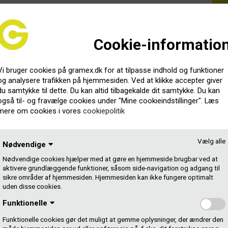
Cookie-informatio
(ny)
Vi bruger cookies på gramex.dk for at tilpasse indhold og funktioner
og analysere trafikken på hjemmesiden. Ved at klikke accepter giver
du samtykke til dette. Du kan altid tilbagekalde dit samtykke. Du kan
også til- og fravælge cookies under "Mine cookieindstillinger". Læs
mere om cookies i vores
cookiepolitik
Vælg alle
Nødvendige
Nødvendige cookies hjælper med at gøre en hjemmeside brugbar ved at
aktivere grundlæggende funktioner, såsom side-navigation og adgang til
e”
sikre områder af hjemmesiden. Hjemmesiden kan ikke fungere optimalt
uden disse cookies.
hak:
Funktionelle
Funktionelle cookies gør det muligt at gemme oplysninger, der ændrer den
n de to mest spillede danske musikere i radioen.