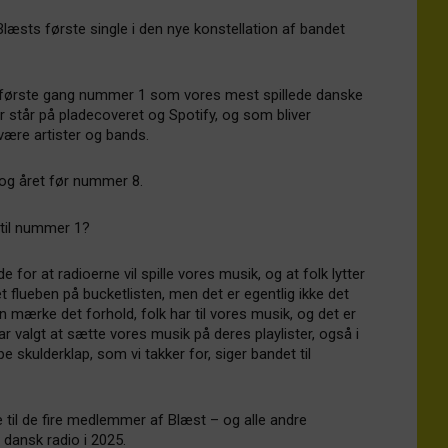
æsts første single i den nye konstellation af bandet
for første gang nummer 1 som vores mest spillede danske
er står på pladecoveret og Spotify, og som bliver
ære artister og bands.
 og året før nummer 8.
 til nummer 1?
e for at radioerne vil spille vores musik, og at folk lytter
t flueben på bucketlisten, men det er egentlig ikke det
kan mærke det forhold, folk har til vores musik, og det er
har valgt at sætte vores musik på deres playlister, også i
 skulderklap, som vi takker for, siger bandet til
 til de fire medlemmer af Blæst – og alle andre
i dansk radio i 2025.