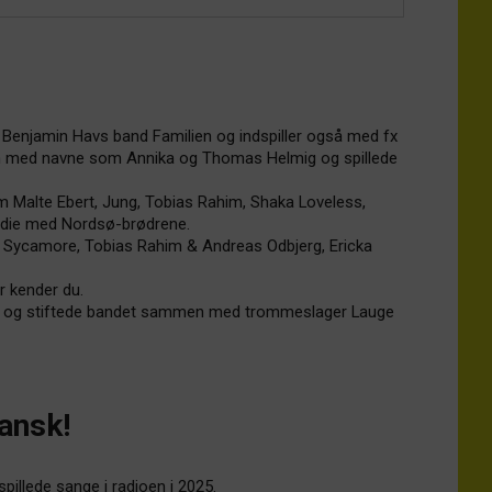
 Benjamin Havs band Familien og indspiller også med fx
den med navne som Annika og Thomas Helmig og spillede
 Malte Ebert, Jung, Tobias Rahim, Shaka Loveless,
tudie med Nordsø-brødrene.
 Sycamore, Tobias Rahim & Andreas Odbjerg, Ericka
r kender du.
st og stiftede bandet sammen med trommeslager Lauge
ansk!
pillede sange i radioen i 2025.