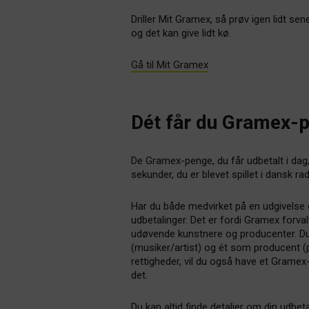
Driller Mit Gramex, så prøv igen lidt se
og det kan give lidt kø.
Gå til Mit Gramex
Dét får du Gramex-p
De Gramex-penge, du får udbetalt i dag
sekunder, du er blevet spillet i dansk r
Har du både medvirket på en udgivelse og
udbetalinger. Det er fordi Gramex forval
udøvende kunstnere og producenter. D
(musiker/artist) og ét som producent (p
rettigheder, vil du også have et Grame
det.
Du kan altid finde detaljer om din udbe