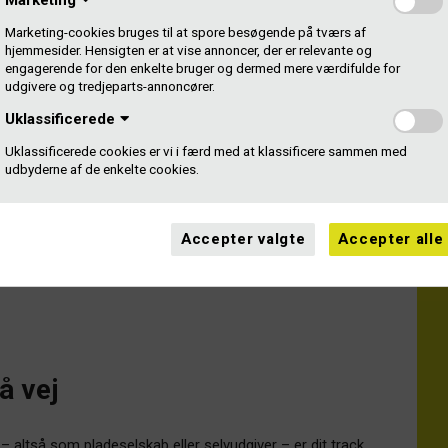
l musikken
Marketing-cookies bruges til at spore besøgende på tværs af
hjemmesider. Hensigten er at vise annoncer, der er relevante og
engagerende for den enkelte bruger og dermed mere værdifulde for
idere til rettighedshaverne: 275 millioner. Det er 15
udgivere og tredjeparts-annoncører.
Uklassificerede
Uklassificerede cookies er vi i færd med at klassificere sammen med
eds med.
udbyderne af de enkelte cookies.
tig gode dage i Gramex. For det er i dag, vores arbejde
ter sig helt konkret i kroner og øre på kontoen ude hos
Accepter valgte
Accepter alle
 medlemmerne går og venter på de her penge, siger Lars
Gramex.
å vej
 altså som pladeselskab eller selvudgiver – er dit track