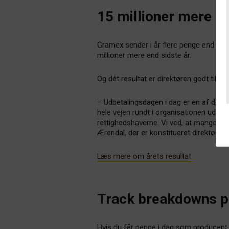
15 millioner mere ti
Gramex sender i år flere penge end før v
millioner mere end sidste år.
Og dét resultat er direktøren godt tilfr
– Udbetalingsdagen i dag er en af de rig
hele vejen rundt i organisationen udmøn
rettighedshaverne. Vi ved, at mange af
Ærendal, der er konstitueret direktør i 
Læs mere om årets resultat
Track breakdowns p
Hvis du får penge i dag som producent –