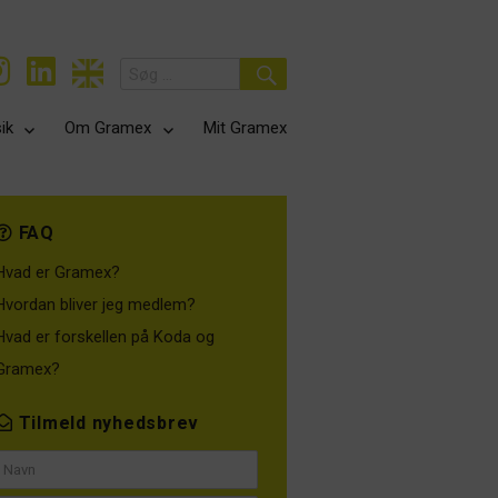
Search
for:
Search
ik
Om Gramex
Mit Gramex
FAQ
Hvad er Gramex?
Hvordan bliver jeg medlem?
Hvad er forskellen på Koda og
Gramex?
Tilmeld nyhedsbrev