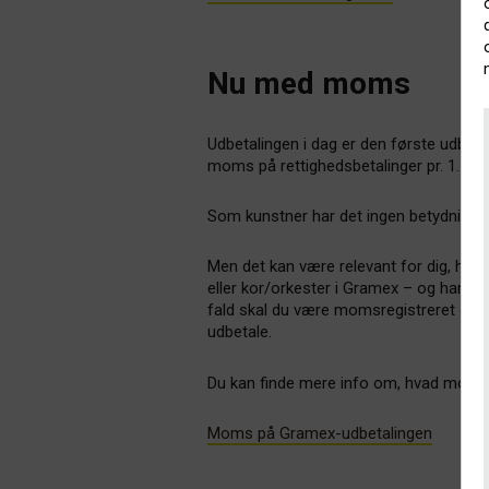
Nu med moms
Udbetalingen i dag er den første udbetal
moms på rettighedsbetalinger pr. 1. juli
Som kunstner har det ingen betydning –
Men det kan være relevant for dig, hvis 
eller kor/orkester i Gramex – og har en 
fald skal du være momsregistreret og 
udbetale.
Du kan finde mere info om, hvad moms b
Moms på Gramex-udbetalingen