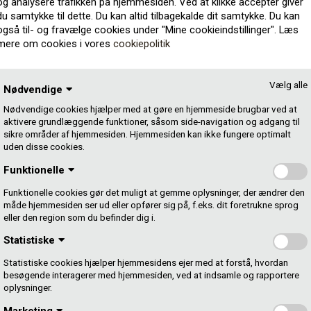
og analysere trafikken på hjemmesiden. Ved at klikke accepter giver
du samtykke til dette. Du kan altid tilbagekalde dit samtykke. Du kan
også til- og fravælge cookies under "Mine cookieindstillinger". Læs
mere om cookies i vores
cookiepolitik
Vælg alle
Nødvendige
ing for afspilninger i 2025 – og altså efter der er indført
 2025.
Nødvendige cookies hjælper med at gøre en hjemmeside brugbar ved at
aktivere grundlæggende funktioner, såsom side-navigation og adgang til
sikre områder af hjemmesiden. Hjemmesiden kan ikke fungere optimalt
 du er fortsat fritaget for moms.
uden disse cookies.
du er producent (pladeselskab eller selvudgiver), arving
Funktionelle
samlet momspligtig indtægt over 50.000 kr. årligt. I så
Funktionelle cookies gør det muligt at gemme oplysninger, der ændrer den
oplyse dit moms-nummer på Mit Gramex, før vi kan
måde hjemmesiden ser ud eller opfører sig på, f.eks. dit foretrukne sprog
eller den region som du befinder dig i.
Statistiske
etyder for dig og din udbetaling, her:
Statistiske cookies hjælper hjemmesidens ejer med at forstå, hvordan
besøgende interagerer med hjemmesiden, ved at indsamle og rapportere
oplysninger.
Marketing