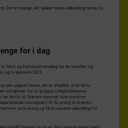
nere. Der er mange, der tjekker deres udbetaling netop nu,
enge for i dag
, er først og fremmest betaling for de minutter og
adio og tv igennem 2025.
 selv udgivet musik, der er afspillet, vil du få to
ter rettigheder for to grupper rettighedshavere:
u har derfor ét Gramex-nummer som kunstner
ladeselskab/selvudgiver). Er du arving til Gramex-
x-nummer som arving og få en separat udbetaling for
taling på Mit Gramex og fx se, hvor mange penge hvert