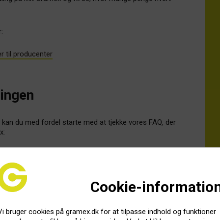
:
r til producenter
lingen
, kan du med fordel starte med at tjekke vores FAQ, der
x:
udbetaling?
lag?
 fået noget i dag – hvordan kan det være?
Cookie-informatio
en for 1. og 2. halvår af 2025?
de andre i bandet?
Vi bruger cookies på gramex.dk for at tilpasse indhold og funktioner