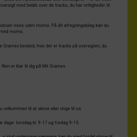
versigt med beløb over de tracks, du har rettigheder til
akdown vises uden moms. På dit afregningsbilag kan du
er med moms.
ive Gramex besked, hvis der er tracks på oversigten, du
filen er klar til dig på Mit Gramex.
 velkommen til at skrive eller ringe til os.
 dage: torsdag kl. 9-17 og fredag 9-15.
l, vi skal undersøge nærmere, kan du med fordel skrive til