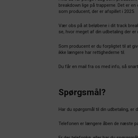
breakdown lige på trapperne. Det er en o
som producent, der er afspillet i 2025.
Vær obs på at beløbene i dit track bre
se, hvor meget af din udbetaling der 
Som producent er du forpligtet til at g
ikke længere har rettighederne til.
Du får en mail fra os med info, så snart 
Spørgsmål?
Har du spørgsmål til din udbetaling, er du
Telefonen er længere åben de næste par
Er der telefonkø, eller har du spørgsmå