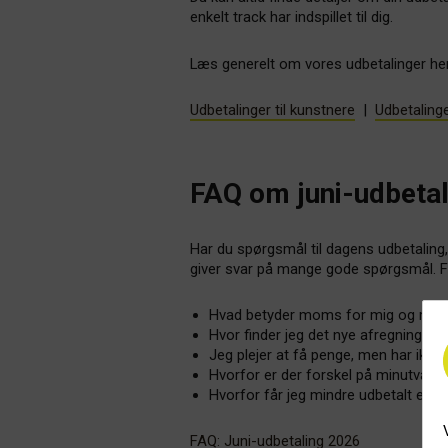
enkelt track har indspillet til dig.
Læs generelt om vores udbetalinger her
Udbetalinger til kunstnere
|
Udbetalinge
FAQ om juni-udbeta
Har du spørgsmål til dagens udbetaling
giver svar på mange gode spørgsmål. F
Hvad betyder moms for mig og min 
Hvor finder jeg det nye afregningsbi
Jeg plejer at få penge, men har ikke
Hvorfor er der forskel på minutværdi
Hvorfor får jeg mindre udbetalt end 
FAQ: Juni-udbetaling 2026