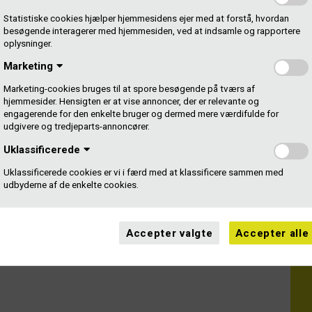
ril hos DMF
Statistiske cookies hjælper hjemmesidens ejer med at forstå, hvordan
besøgende interagerer med hjemmesiden, ved at indsamle og rapportere
oplysninger.
igesom Karen søge økonomisk hjælp fra Gramex til dit
Marketing
Marketing-cookies bruges til at spore besøgende på tværs af
e hos de udøvende kunstneres organisationer og tjekke
hjemmesider. Hensigten er at vise annoncer, der er relevante og
ge til hvordan og hvornår.
engagerende for den enkelte bruger og dermed mere værdifulde for
udgivere og tredjeparts-annoncører.
os Dansk Musiker Forbund (DMF). Deres corona-akutpulje
Uklassificerede
Uklassificerede cookies er vi i færd med at klassificere sammen med
udbyderne af de enkelte cookies.
Accepter valgte
Accepter alle