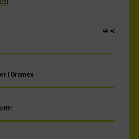
 2021
er i Gramex
ift!