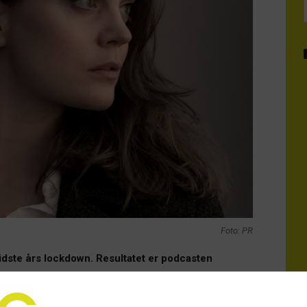
Foto: PR
idste års lockdown. Resultatet er podcasten