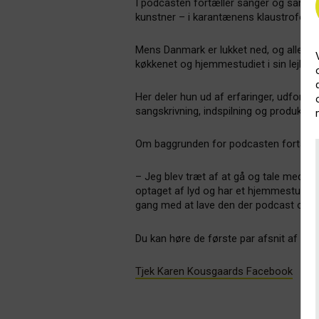
I podcasten fortæller sanger og sangs
kunstner – i karantænens klaustrofobis
Mens Danmark er lukket ned, og alle spil
køkkenet og hjemmestudiet i sin lejlig
Her deler hun ud af erfaringer, udford
sangskrivning, indspilning og produktion
Om baggrunden for podcasten fortælle
– Jeg blev træt af at gå og tale med mi
optaget af lyd og har et hjemmestudie i 
gang med at lave den der podcast og ta
Du kan høre de første par afsnit af ‘Kuns
Tjek Karen Kousgaards Facebook