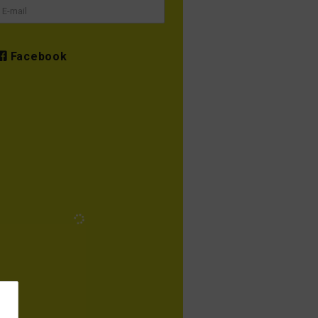
Facebook
Instagram
gramex_dk
Vi sikrer musikere, artister og
pladeselskaber betaling for
offentlig brug af deres
udgivelser.