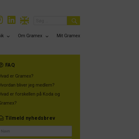
Search
for:
Search
ik
Om Gramex
Mit Gramex
FAQ
Hvad er Gramex?
Hvordan bliver jeg medlem?
Hvad er forskellen på Koda og
Gramex?
Tilmeld nyhedsbrev