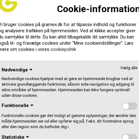
kriver Karen Kousgaard om at være lukket inde som
Cookie-informatio
ke rum, men også i kunstens kreative rum.
lejobs aflyst, inviterer hun indenfor i arbejdsværelset,
Vi bruger cookies på gramex.dk for at tilpasse indhold og funktioner
hed i et corona-ramt København.
og analysere trafikken på hjemmesiden. Ved at klikke accepter giver
du samtykke til dette. Du kan altid tilbagekalde dit samtykke. Du kan
ringer og små åbenbaringer i episoder med fokus på fx
også til- og fravælge cookies under "Mine cookieindstillinger". Læs
 og koncerter og livejobs.
mere om cookies i vores
cookiepolitik
r Karen Kousgaard:
Vælg alle
Nødvendige
g selv under nedlukningen. Og så er jeg i forvejen meget
Nødvendige cookies hjælper med at gøre en hjemmeside brugbar ved at
lejligheden, så det var en god anledning til at komme i
aktivere grundlæggende funktioner, såsom side-navigation og adgang til
le med nogle andre end bare mig selv.
sikre områder af hjemmesiden. Hjemmesiden kan ikke fungere optimalt
uden disse cookies.
tner i Karentæne’ dér, hvor du lytter til podcast.
Funktionelle
Funktionelle cookies gør det muligt at gemme oplysninger, der ændrer den
måde hjemmesiden ser ud eller opfører sig på, f.eks. dit foretrukne sprog
eller den region som du befinder dig i.
Statistiske