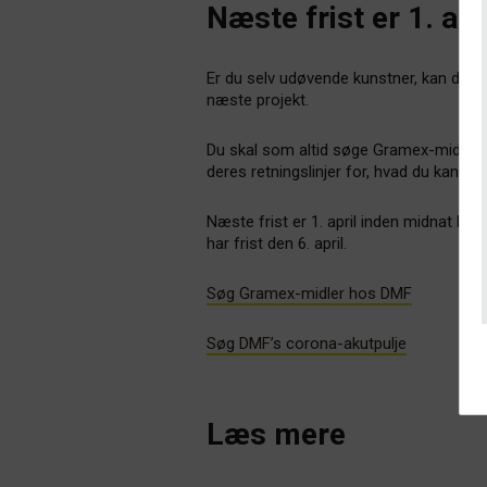
Næste frist er 1. ap
Er du selv udøvende kunstner, kan du l
næste projekt.
Du skal som altid søge Gramex-midlern
deres retningslinjer for, hvad du kan sø
Næste frist er 1. april inden midnat h
har frist den 6. april.
Søg Gramex-midler hos DMF
Søg DMF’s corona-akutpulje
Læs mere