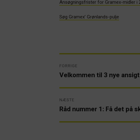
Ansøgningsfrister for Gramex-midler i
Søg Gramex’ Grønlands-pulje
Indlægsnavigation
FORRIGE
Velkommen til 3 nye ansigt
Forrige
artikel:
NÆSTE
Råd nummer 1: Få det på skr
Næste
artikel: