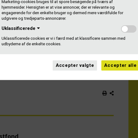
Marketing-cookies bruges til at spore besøgende på tværs af
medlemsnumre og to separate udbetalinger. Det er fordi
hjemmesider. Hensigten er at vise annoncer, der er relevante og
ende kunstnere og pladeselskaber.
engagerende for den enkelte bruger og dermed mere værdifulde for
udgivere og tredjeparts-annoncører.
b med CVR-nummer for at blive medlem som
Uklassificerede
ladeselskab bare det selskab eller den eller de personer,
til en udgivelse eller et label. Ofte kaldes
Uklassificerede cookies er vi i færd med at klassificere sammen med
udbyderne af de enkelte cookies.
 producenter eller fremstillere.
 os, når det er dig, der udgiver.
Accepter valgte
Accepter alle
nstfond