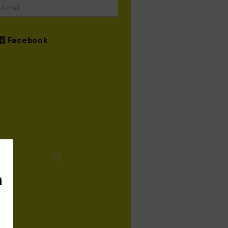
Facebook
Instagram
gramex_dk
Vi sikrer musikere, artister og
pladeselskaber betaling for
offentlig brug af deres
udgivelser.
n