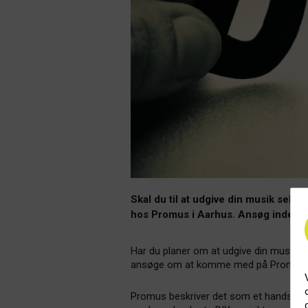
Skal du til at udgive din musik selv?
hos Promus i Aarhus. Ansøg inden de
Har du planer om at udgive din musik s
ansøge om at komme med på Promus’ bas
Promus beskriver det som et hands-on-