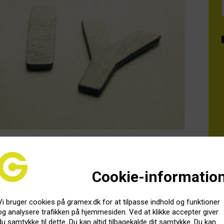
 Få hjælp til hele processen på efterårets DIY-kurser
n 21. august kl. 12.
Cookie-informatio
elv? Og kunne du bruge en hånd? Så kan du i øjeblikket
ic DIY-forløb 2.0 til efteråret.
Vi bruger cookies på gramex.dk for at tilpasse indhold og funktioner
og analysere trafikken på hjemmesiden. Ved at klikke accepter giver
redskabsforløb for artister, bands, managaments mv.
du samtykke til dette. Du kan altid tilbagekalde dit samtykke. Du kan