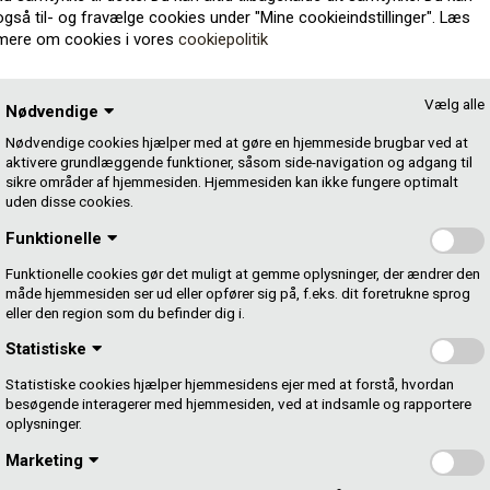
også til- og fravælge cookies under "Mine cookieindstillinger". Læs
mere om cookies i vores
cookiepolitik
 Holm (Merger Management) guider igennem hele
ategi, fundraising, distribution, markedsføring og
Vælg alle
Nødvendige
Nødvendige cookies hjælper med at gøre en hjemmeside brugbar ved at
l, at man kun ansøger på baggrund af et konkret
aktivere grundlæggende funktioner, såsom side-navigation og adgang til
ge på alle moduler.
sikre områder af hjemmesiden. Hjemmesiden kan ikke fungere optimalt
uden disse cookies.
rmiddage i september, oktober og november og foregår
Funktionelle
Funktionelle cookies gør det muligt at gemme oplysninger, der ændrer den
 august kl. 12.
måde hjemmesiden ser ud eller opfører sig på, f.eks. dit foretrukne sprog
eller den region som du befinder dig i.
Statistiske
Statistiske cookies hjælper hjemmesidens ejer med at forstå, hvordan
ab”
besøgende interagerer med hjemmesiden, ved at indsamle og rapportere
liver tilbudt medlemskab af Gramex som pladeselskab.
oplysninger.
 bare selv udgivet deres musik.
Marketing
illet i radioen, vil du optjene Gramex-penge både som