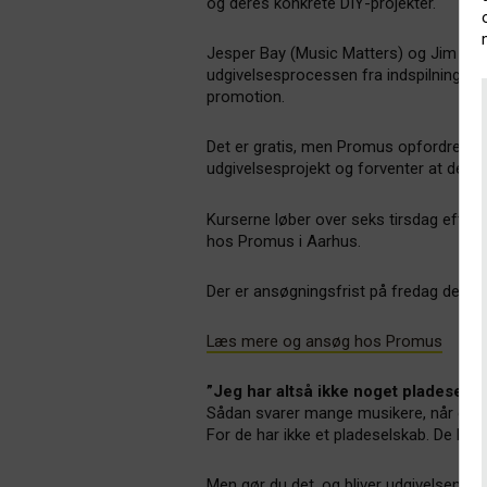
og deres konkrete DIY-projekter.
Jesper Bay (Music Matters) og Jim Q.
udgivelsesprocessen fra indspilning, str
promotion.
Det er gratis, men Promus opfordrer ti
udgivelsesprojekt og forventer at delta
Kurserne løber over seks tirsdag efte
hos Promus i Aarhus.
Der er ansøgningsfrist på fredag den 21.
Læs mere og ansøg hos Promus
”Jeg har altså ikke noget pladeselsk
Sådan svarer mange musikere, når de b
For de har ikke et pladeselskab. De har
Men gør du det, og bliver udgivelsen sp