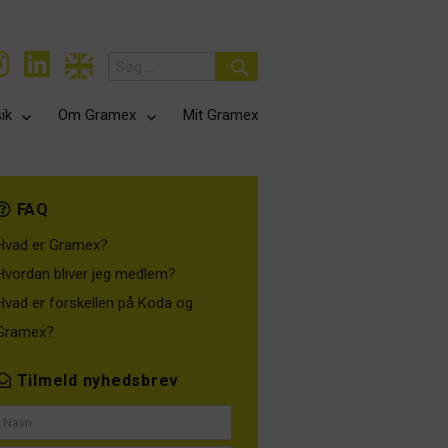
Search
for:
Search
ik
Om Gramex
Mit Gramex
FAQ
Hvad er Gramex?
Hvordan bliver jeg medlem?
Hvad er forskellen på Koda og
Gramex?
Tilmeld nyhedsbrev