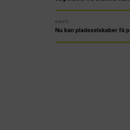
artikel:
NÆSTE
Nu kan pladeselskaber få 
Næste
artikel: