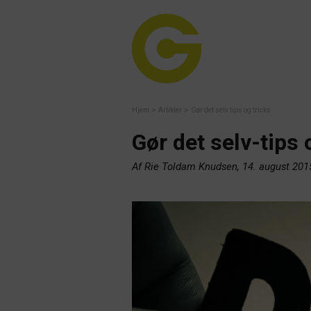
>
>
Hjem
Artikler
Gør det selv tips og tricks
Gør det selv-tips 
Af Rie Toldam Knudsen, 14. august 201