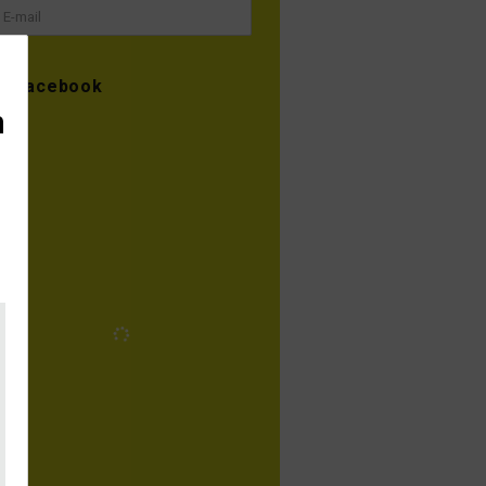
Facebook
n
Instagram
gramex_dk
Vi sikrer musikere, artister og
pladeselskaber betaling for
offentlig brug af deres
udgivelser.