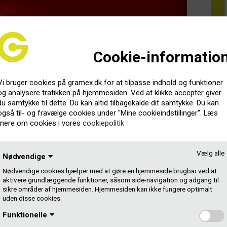
Cookie-informatio
Vi bruger cookies på gramex.dk for at tilpasse indhold og funktioner
og analysere trafikken på hjemmesiden. Ved at klikke accepter giver
du samtykke til dette. Du kan altid tilbagekalde dit samtykke. Du kan
også til- og fravælge cookies under "Mine cookieindstillinger". Læs
mere om cookies i vores
cookiepolitik
. Kontoret er lukket over jul og nytår til og med uge
Vælg alle
Nødvendige
Nødvendige cookies hjælper med at gøre en hjemmeside brugbar ved at
aktivere grundlæggende funktioner, såsom side-navigation og adgang til
ramex, eller har du spørgsmål til din udbetaling eller
sikre områder af hjemmesiden. Hjemmesiden kan ikke fungere optimalt
giv os et ring inden fredag den 22. december klokken
uden disse cookies.
Funktionelle