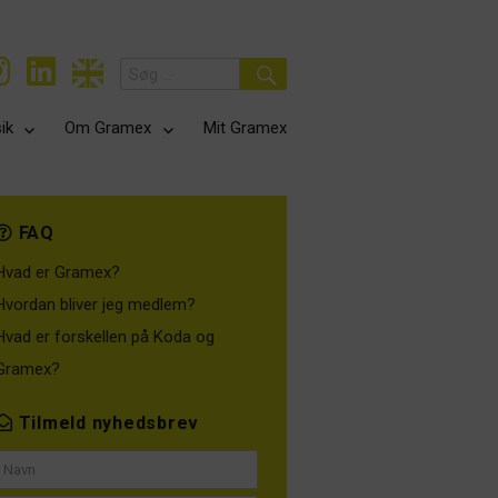
Search
for:
Search
ik
Om Gramex
Mit Gramex
FAQ
Hvad er Gramex?
Hvordan bliver jeg medlem?
Hvad er forskellen på Koda og
Gramex?
Tilmeld nyhedsbrev