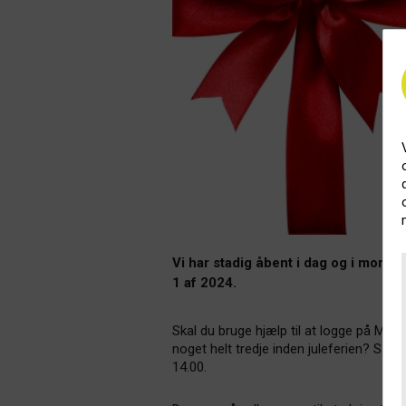
Vi har stadig åbent i dag og i morgen
1 af 2024.
Skal du bruge hjælp til at logge på Mit G
noget helt tredje inden juleferien? Så 
14.00.