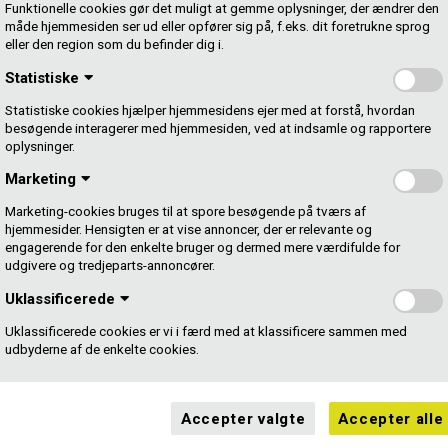
i juleferien; så vender vi tilbage så hurtigt vi kan, når vi
Funktionelle cookies gør det muligt at gemme oplysninger, der ændrer den
lefonen åbner igen mandag den 8. januar 2024 klokken
måde hjemmesiden ser ud eller opfører sig på, f.eks. dit foretrukne sprog
eller den region som du befinder dig i.
Statistiske
tkoder i juleferien. Men tjek lige, om du allerede har
 skal kun bruge en ny ISRC-producent-kode, hvis du har
Statistiske cookies hjælper hjemmesidens ejer med at forstå, hvordan
r som en ny producent.
besøgende interagerer med hjemmesiden, ved at indsamle og rapportere
oplysninger.
Marketing
Marketing-cookies bruges til at spore besøgende på tværs af
hjemmesider. Hensigten er at vise annoncer, der er relevante og
engagerende for den enkelte bruger og dermed mere værdifulde for
udgivere og tredjeparts-annoncører.
Uklassificerede
Uklassificerede cookies er vi i færd med at klassificere sammen med
udbyderne af de enkelte cookies.
rapperne
Accepter valgte
Accepter alle