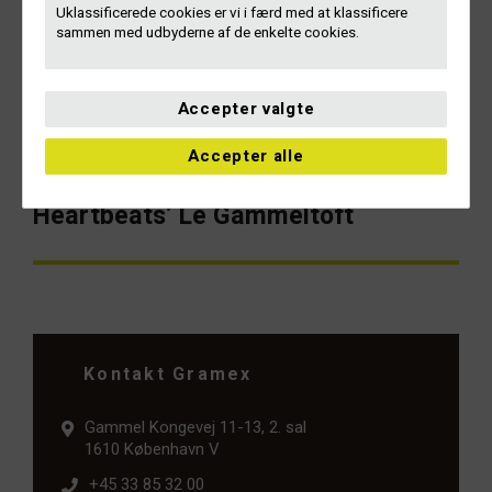
Uklassificerede cookies er vi i færd med at klassificere
Generalforsamling: Sæt kryds i
Forrige
sammen med udbyderne af de enkelte cookies.
artikel:
kalenderen 31. maj 2017
Accepter valgte
NÆSTE
Accepter alle
Morgenmøde i Lydens Hus: Mød
Næste
artikel:
Heartbeats’ Le Gammeltoft
Kontakt Gramex
Gammel Kongevej 11-13, 2. sal
1610 København V
+45 33 85 32 00