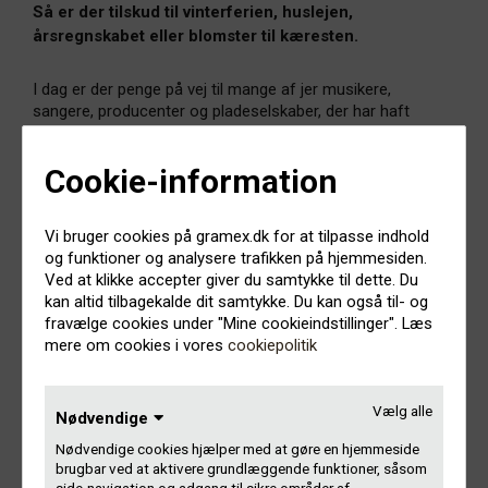
Så er der tilskud til vinterferien, huslejen,
årsregnskabet eller blomster til kæresten.
I dag er der penge på vej til mange af jer musikere,
sangere, producenter og pladeselskaber, der har haft
penge til gode på Gramex-kontoen.
Cookie-information
I denne omgang er det først og fremmest betaling for
afspilninger i 2015 eller tidligere, som vi ikke har kunnet
udbetale før. Typisk fordi vi har manglet en studieliste,
Vi bruger cookies på gramex.dk for at tilpasse indhold
indeståelse eller medlemserklæring.
og funktioner og analysere trafikken på hjemmesiden.
Ved at klikke accepter giver du samtykke til dette. Du
Afspilninger i 2016 får du penge for til juni, når året er talt
kan altid tilbagekalde dit samtykke. Du kan også til- og
op. Helt som vi plejer.
fravælge cookies under "Mine cookieindstillinger". Læs
mere om cookies i vores
cookiepolitik
Tjek din indbakke eller din NemKonto for at se, om du har
fået noget. Bemærk, der kan gå to bank-dage, før du har
Vælg alle
pengene på kontoen, afhængig af hvilken bank du har. Indtil
Nødvendige
da kan du logge ind og tjekke Dit Gramex. Har du eller din
Nødvendige cookies hjælper med at gøre en hjemmeside
revisor brug for en opgørelse over udbetalingen, finder du
brugbar ved at aktivere grundlæggende funktioner, såsom
også den på Dit Gramex.