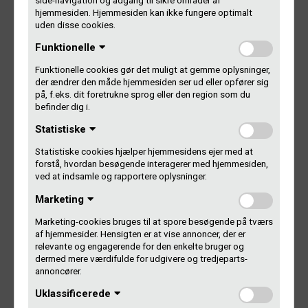
side-navigation og adgang til sikre områder af
hjemmesiden. Hjemmesiden kan ikke fungere optimalt
uden disse cookies.
Log på Dit Gramex
Funktionelle
Glemt dit Gramex-nummer?
Funktionelle cookies gør det muligt at gemme oplysninger,
Glemt din adgangskode?
der ændrer den måde hjemmesiden ser ud eller opfører sig
på, f.eks. dit foretrukne sprog eller den region som du
befinder dig i.
Spørgsmål?
Statistiske
Statistiske cookies hjælper hjemmesidens ejer med at
Så er du altid velkommen til at skrive, ringe eller kigge forbi
forstå, hvordan besøgende interagerer med hjemmesiden,
Gl. Kongevej.
ved at indsamle og rapportere oplysninger.
Marketing
Kontakt os
Marketing-cookies bruges til at spore besøgende på tværs
af hjemmesider. Hensigten er at vise annoncer, der er
relevante og engagerende for den enkelte bruger og
dermed mere værdifulde for udgivere og tredjeparts-
annoncører.
Indlægsnavigation
Uklassificerede
FORRIGE