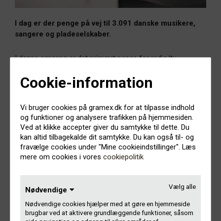
I dag er der penge på vej til 3.091 danske musikere,
sangere og pladeselskaber.
I denne omgang er det primært penge for radio/tv-
afspilninger i udlandet, men også eventuelle
tilgodehavender på Gramex-kontoen. Typisk har pengene
Cookie-information
stået og ventet på en studieliste, en medlemserklæring
eller en indeståelse.
Vi bruger cookies på gramex.dk for at tilpasse indhold
og funktioner og analysere trafikken på hjemmesiden.
5,5 millioner kroner udbetaler vi i alt i denne omgang.
Ved at klikke accepter giver du samtykke til dette. Du
kan altid tilbagekalde dit samtykke. Du kan også til- og
Mere dansk musik finder vej til udlandet
fravælge cookies under "Mine cookieindstillinger". Læs
mere om cookies i vores
cookiepolitik
Har du fået noget?
Vælg alle
Nødvendige
Nødvendige cookies hjælper med at gøre en hjemmeside
Tjek din NemKonto. Bemærk, der kan gå to bank-dage, før
brugbar ved at aktivere grundlæggende funktioner, såsom
du har pengene på kontoen.