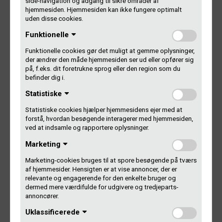
side-navigation og adgang til sikre områder af
hjemmesiden. Hjemmesiden kan ikke fungere optimalt
Indtil da kan du logge på Dit Gramex og tjekke, hvad du har
uden disse cookies.
fået udbetalt, og hvor i verden pengene kommer fra. Har du
Funktionelle
eller din revisor brug for en opgørelse over udbetalingen,
finder du også den på Dit Gramex.
Funktionelle cookies gør det muligt at gemme oplysninger,
der ændrer den måde hjemmesiden ser ud eller opfører sig
Afspilninger i Danmark i 2016 får du penge for til juni.
på, f.eks. dit foretrukne sprog eller den region som du
befinder dig i.
Log på Dit Gramex
Statistiske
Statistiske cookies hjælper hjemmesidens ejer med at
Glemt dit Gramex-nummer?
forstå, hvordan besøgende interagerer med hjemmesiden,
Glemt din adgangskode?
ved at indsamle og rapportere oplysninger.
Marketing
Kontakt os
Marketing-cookies bruges til at spore besøgende på tværs
af hjemmesider. Hensigten er at vise annoncer, der er
relevante og engagerende for den enkelte bruger og
dermed mere værdifulde for udgivere og tredjeparts-
annoncører.
Indlægsnavigation
Uklassificerede
FORRIGE