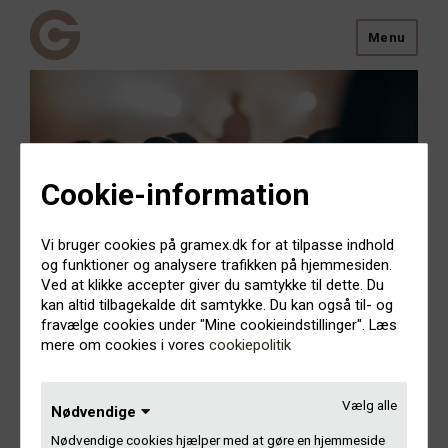
Menu
Cookie-information
Vi bruger cookies på gramex.dk for at tilpasse indhold
Jeg indspiller/udgiver musik
og funktioner og analysere trafikken på hjemmesiden.
Ved at klikke accepter giver du samtykke til dette. Du
kan altid tilbagekalde dit samtykke. Du kan også til- og
Gramex sikrer betaling for offentlig brug af indspillet musik
fravælge cookies under "Mine cookieindstillinger". Læs
til to typer rettighedshavere:
mere om cookies i vores
cookiepolitik
Udøvende kunstnere – altså de musikere og
artister, der medvirker på indspilningerne
Vælg alle
Nødvendige
Producenter – altså de pladeselskaber og
selvudgivere, der udgiver musikken
Nødvendige cookies hjælper med at gøre en hjemmeside