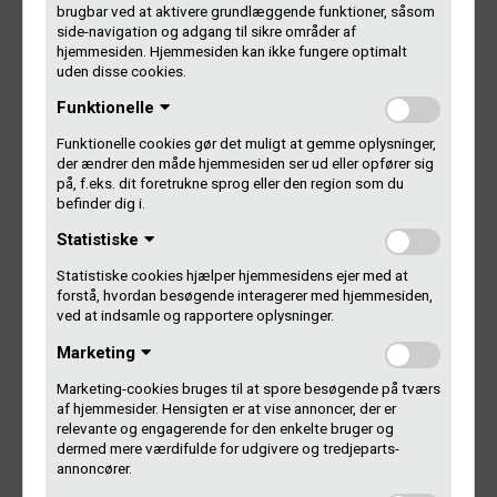
brugbar ved at aktivere grundlæggende funktioner, såsom
side-navigation og adgang til sikre områder af
Du kan blive medlem af Gramex som
hjemmesiden. Hjemmesiden kan ikke fungere optimalt
kunstner eller producent eller begge dele. Det er gratis.
uden disse cookies.
Funktionelle
Klik for at læse mere:
Funktionelle cookies gør det muligt at gemme oplysninger,
der ændrer den måde hjemmesiden ser ud eller opfører sig
på, f.eks. dit foretrukne sprog eller den region som du
befinder dig i.
Statistiske
Kunstner
Producent
Begge dele
Statistiske cookies hjælper hjemmesidens ejer med at
forstå, hvordan besøgende interagerer med hjemmesiden,
ved at indsamle og rapportere oplysninger.
Marketing
Marketing-cookies bruges til at spore besøgende på tværs
af hjemmesider. Hensigten er at vise annoncer, der er
relevante og engagerende for den enkelte bruger og
Kontakt Gramex
dermed mere værdifulde for udgivere og tredjeparts-
annoncører.
Gammel Kongevej 11-13, 2. sal