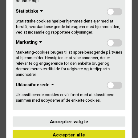
så godt modtage en lifetime achievement award.
befinder dig i.
Statistiske
Stort tillykke til
Mikael Simpson // P6 // DR
Statistiske cookies hjælper hjemmesidens ejer med at
forstå, hvordan besøgende interagerer med hjemmesiden,
ved at indsamle og rapportere oplysninger.
Årets podcast
Marketing
Marketing-cookies bruges til at spore besøgende på tværs
At
vinde årets podcast er en svær bedrift. Feltet er
af hjemmesider. Hensigten er at vise annoncer, der er
megastærkt. I sidste ende var det elementer som
relevante og engagerende for den enkelte bruger og
superoriginalitet, musikalitet og kreativ løssluppenhed, der
dermed mere værdifulde for udgivere og tredjeparts-
afgjorde juryens 1. plads. Årets podcast skal forstå at
annoncører.
udnytte podcastmediets styrker. Det gør årets vinder, der
Uklassificerede
legesygt viser nye veje, hvor kvaliteten svinger fra lækker
studiemikrofon, velproduceret lyd til skramlet reportagelyd.
Uklassificerede cookies er vi i færd med at klassificere
Konceptet holder og leverer baggrundstæppet for en hel
sammen med udbyderne af de enkelte cookies.
generation, der er ved at blive voksne, men ikke ved
hvordan man træder ind i den mere alvorlige fase.
Accepter valgte
Kæmpe tillykke og stor ros fra juryen til
Mellem Projekter //
Lasse Dein // Podimo
Accepter alle