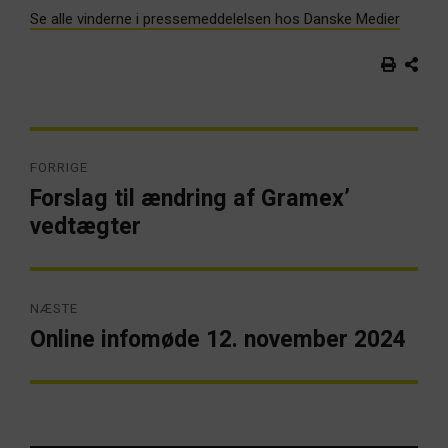
Se alle vinderne i pressemeddelelsen hos Danske Medier
Indlægsnavigation
FORRIGE
Forslag til ændring af Gramex’
Forrige
artikel:
vedtægter
NÆSTE
Online infomøde 12. november 2024
Næste
artikel: