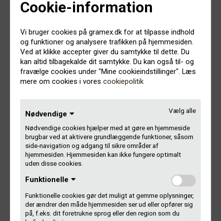
Cookie-information
overlegen i en tid, hvor sociale platforme konkurrerer om
vores tid og opmærksomhed. Det er sin sag at lave det
store samlende lejrbål i en tid med TikTok og SoMe, men
Vi bruger cookies på gramex.dk for at tilpasse indhold
årets vinder er lykkedes med at lave radio, der giver
og funktioner og analysere trafikken på hjemmesiden.
gåsehud, blanke øjne og en klump i halsen.
Ved at klikke accepter giver du samtykke til dette. Du
kan altid tilbagekalde dit samtykke. Du kan også til- og
Årets Radioprogram skal med et skarpt koncept og en
fravælge cookies under "Mine cookieindstillinger". Læs
enestående udførsel have gjort en forskel for lytterne, og
mere om cookies i vores
cookiepolitik
det har vinderen
Drømmeholdet // P3 // DR
Vælg alle
Nødvendige
Årets vært
Nødvendige cookies hjælper med at gøre en hjemmeside
brugbar ved at aktivere grundlæggende funktioner, såsom
side-navigation og adgang til sikre områder af
Juryen var igennem mange processer og overvejelser i
hjemmesiden. Hjemmesiden kan ikke fungere optimalt
forhold til afgørende kriterier. Årets vinder evner at starte
uden disse cookies.
en samtale, man som lytter håber aldrig slutter. Årets vært
Funktionelle
leverer viden og evner gang på gang at lukke lytteren med
ind i et univers, der emmer af oprigtig fortælleglæde og
Funktionelle cookies gør det muligt at gemme oplysninger,
aldrig fremstår ”speaket”. Hvor Årets Talent sætter fokus på
der ændrer den måde hjemmesiden ser ud eller opfører sig
dem ”man skal holde øje med”, kunne Årets Vært i år lige
på, f.eks. dit foretrukne sprog eller den region som du