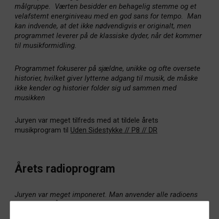
målgruppe. Værten besidder en behagelig stemme og et
velafstemt energiniveau med en god sans for tempo. Man
kan indvende, at det ikke nødvendigvis er originalt, men
programmet leverer på de klassiske dyder, når det kommer
til musikformidling.
Programmet fokuserer på sjældne, unikke og ofte oversete
historier, hvilket giver lytterne adgang til musik, de måske
ikke kender og historier folder sig ud sammen med
musikken
Juryen var meget tilfreds med at tildele årets
musikprogram til
Uden Sidestykke // P8 // DR
Årets radioprogram
Juryen var meget imponeret. Man anvender alle radioens
virkemidler. Årets vinder bekræfter på en overbevisende
måde at radio ikke bare er sprællevende, men faktisk er