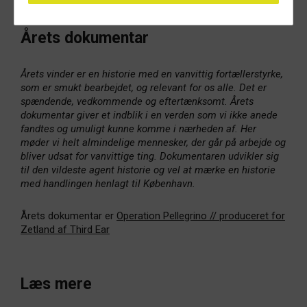
Årets dokumentar
Årets vinder er en historie med en vanvittig fortællerstyrke,
som er smukt bearbejdet, og relevant for os alle. Det er
spændende, vedkommende og eftertænksomt. Årets
dokumentar giver et indblik i en verden som vi ikke anede
fandtes og umuligt kunne komme i nærheden af. Her
møder vi helt almindelige mennesker, der går på arbejde og
bliver udsat for vanvittige ting. Dokumentaren udvikler sig
til den vildeste agent historie og vel at mærke en historie
med handlingen henlagt til København.
Årets dokumentar er
Operation Pellegrino // produceret for
Zetland af Third Ear
Læs mere