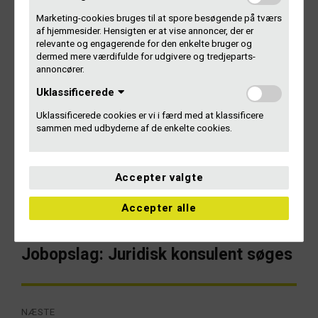
Marketing-cookies bruges til at spore besøgende på tværs
Spørgsmål?
af hjemmesider. Hensigten er at vise annoncer, der er
relevante og engagerende for den enkelte bruger og
dermed mere værdifulde for udgivere og tredjeparts-
Du er altid velkommen til at skrive eller ringe til os, hvis du
annoncører.
har spørgsmål til din udbetaling, studielister, rettigheder
Uklassificerede
osv.
Uklassificerede cookies er vi i færd med at klassificere
Kontakt Gramex
sammen med udbyderne af de enkelte cookies.
Accepter valgte
Accepter alle
Indlægsnavigation
FORRIGE
Jobopslag: Juridisk konsulent søges
Forrige
artikel:
NÆSTE