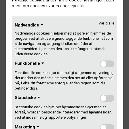
fravælge cookies under "Mine cookieindstillinger". Læs
Pengene går ind på din konto hurtigst muligt. Har du en
mere om cookies i vores
cookiepolitik
anden bank end Danske Bank, kan der gå et par dage.
Vælg alle
Tjek Mit Gramex
Nødvendige
Nødvendige cookies hjælper med at gøre en hjemmeside
brugbar ved at aktivere grundlæggende funktioner, såsom
side-navigation og adgang til sikre områder af
Hvornår kommer pengene for 2021?
hjemmesiden. Hjemmesiden kan ikke fungere optimalt
uden disse cookies.
Du får betaling for dine afspilninger i 2021 til sommer
Funktionelle
omkring sankthans.
Funktionelle cookies gør det muligt at gemme oplysninger,
der ændrer den måde hjemmesiden ser ud eller opfører sig
Vi skal først have indlæst årets rapportering fra alle
på, f.eks. dit foretrukne sprog eller den region som du
kunderne, registreret alle studielisterne med afspilninger og
befinder dig i.
have afsluttet og godkendt årsregnskabet på vores
Statistiske
generalforsamling i slutningen af maj.
Statistiske cookies hjælper hjemmesidens ejer med at
Så du må være tålmodig lidt endnu. Endnu en god grund til
forstå, hvordan besøgende interagerer med hjemmesiden,
at glæde sig til sommer …
ved at indsamle og rapportere oplysninger.
Marketing