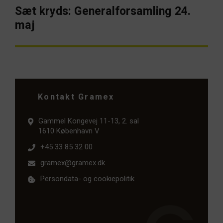
Sæt kryds: Generalforsamling 24.
Næste
artikel:
maj
Kontakt Gramex
Gammel Kongevej 11-13, 2. sal
1610 København V
+45 33 85 32 00
gramex@gramex.dk
Persondata- og cookiepolitik