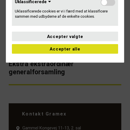
Uklassificerede
Indlægsnavigation
Uklassificerede cookies er vi i færd med at klassificere
FORRIGE
sammen med udbyderne af de enkelte cookies.
Tilmelding til ekstraordinær
Forrige
artikel:
generalforsamling 27/10 2022
Accepter valgte
Accepter alle
NÆSTE
Ekstra ekstraordinær
Næste
artikel:
generalforsamling
Kontakt Gramex
Gammel Kongevej 11-13, 2. sal