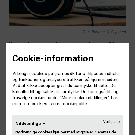
Foto: Rasmus G. Sejersen
Som medlem kan du stemme online til og med 13.
oktober 2022. Hent din stemmeseddel her.
Cookie-information
Er du medlem af Gramex både som kunstner og
producent, har du to Gramex-numre og kan stemme to
Vi bruger cookies på gramex.dk for at tilpasse indhold
gange. Du skal i så fald bestille en stemmeseddel to gange
og funktioner og analysere trafikken på hjemmesiden.
med hvert sit Gramex-nummer.
Hvor finder jeg mit
Ved at klikke accepter giver du samtykke til dette. Du
Gramex-nummer?
kan altid tilbagekalde dit samtykke. Du kan også til- og
fravælge cookies under "Mine cookieindstillinger". Læs
Læs mere om den ekstraordinære generalforsamling
mere om cookies i vores
cookiepolitik
Få tilsendt et link til din stemmeseddel på mail
Vælg alle
Nødvendige
Nødvendige cookies hjælper med at gøre en hjemmeside