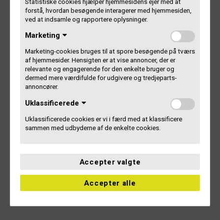
Statistiske cookies hjælper hjemmesidens ejer med at
hårdtarbejdende udlands-team på Gammel Kongevej for at
forstå, hvordan besøgende interagerer med hjemmesiden,
få aftale nummer 42 i hus. Vi ser frem til et godt
ved at indsamle og rapportere oplysninger.
samarbejde med SCF, siger John R. Kristensen, Gramex’
Marketing
adm. direktør fra WIPO’s hovedkvarter i Geneve.
Marketing-cookies bruges til at spore besøgende på tværs
Gramex håber at kunne udbetale fra SCF i løbet af 2017.
af hjemmesider. Hensigten er at vise annoncer, der er
relevante og engagerende for den enkelte bruger og
dermed mere værdifulde for udgivere og tredjeparts-
Pladeselskaber og producenter med særlig interesse i
annoncører.
Italien er velkomne til at kontakte os og høre nærmere.
Uklassificerede
Kontakt international seniorkonsulent Marie Windfeldt
Uklassificerede cookies er vi i færd med at klassificere
Grønkjær på 3385 3231 /
mws@gramex.dk
.
sammen med udbyderne af de enkelte cookies.
Oversigt over internationale aftaler
Accepter valgte
Musik i udlandet – for pladeselskaber
Musik i udlandet – for kunstnere
Accepter alle