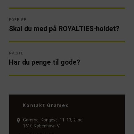
Indlægsnavigation
FORRIGE
Skal du med på ROYALTIES-holdet?
Forrige
artikel:
NÆSTE
Har du penge til gode?
Næste
artikel:
Kontakt Gramex
Gammel Kongevej 11-13, 2. sal
1610 København V