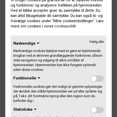
og funktioner og analysere trafikken på hjemmesiden.
Gramex har i forvejen to aftaler med de italienske søster-
Ved at klikke accepter giver du samtykke til dette. Du
organisationer Nuovo Imaie og ItsRight på vegne af
kan altid tilbagekalde dit samtykke. Du kan også til- og
kunstnerne.
fravælge cookies under "Mine cookieindstillinger". Læs
mere om cookies i vores
cookiepolitik
At vi nu også kan repræsentere producenterne i Italien,
glæder Gramex’ adm. direktør John R. Kristensen:
Vælg alle
Nødvendige
– I Gramex er vi jo ikke herre over, hvor meget dansk
Nødvendige cookies hjælper med at gøre en hjemmeside
musik, der bliver spillet i udlandet. Men
når
vores
brugbar ved at aktivere grundlæggende funktioner, såsom
medlemmer opnår airplay i udlandet – og det gør dansk
side-navigation og adgang til sikre områder af
musik jo i den grad i øjeblikket – så gør vi i Gramex alt, hvad
hjemmesiden. Hjemmesiden kan ikke fungere optimalt
uden disse cookies.
vi overhovedet kan, for at hente pengene hjem til dem.
Funktionelle
– Derfor har vi ekstra stort fokus på de her ”betalingsbroer
Funktionelle cookies gør det muligt at gemme oplysninger,
mellem landene”, som de internationale aftaler er. Og
der ændrer den måde hjemmesiden ser ud eller opfører sig
derfor glæder det mig meget, at nu også de danske
på, f.eks. dit foretrukne sprog eller den region som du
pladeselskaber og producenter, der er medlem af Gramex,
befinder dig i.
kan se frem til penge fra støvlelandet.
Statistiske
– Så endnu en gang en kæmpe stor tak til Gramex’