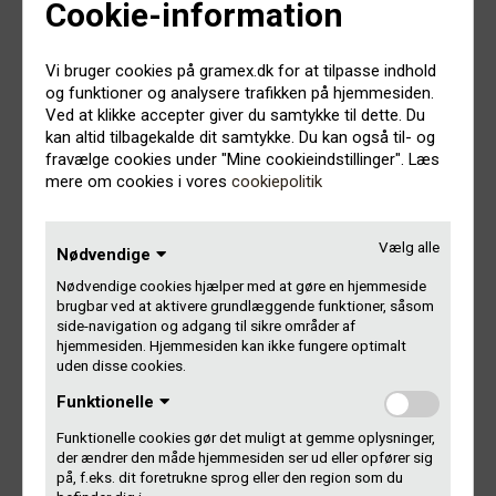
Cookie-information
Så er der igen penge på vej til mange af vores
medlemmer.
Vi bruger cookies på gramex.dk for at tilpasse indhold
I denne omgang er det penge, vi udbetaler på vegne af
og funktioner og analysere trafikken på hjemmesiden.
Performex. Over 3 millioner har vi udbetalt til omkring 1.600
Ved at klikke accepter giver du samtykke til dette. Du
medlemmer.
kan altid tilbagekalde dit samtykke. Du kan også til- og
fravælge cookies under "Mine cookieindstillinger". Læs
mere om cookies i vores
cookiepolitik
Hvad er Performex?
Vælg alle
Nødvendige
HAR DU FÅET NOGET?
Nødvendige cookies hjælper med at gøre en hjemmeside
brugbar ved at aktivere grundlæggende funktioner, såsom
På vores medlems-login kan du altid finde information om
side-navigation og adgang til sikre områder af
hjemmesiden. Hjemmesiden kan ikke fungere optimalt
dine udbetalinger fra Gramex.
uden disse cookies.
Afspilninger i Danmark i 2015 kan vi som sædvanlig først
Funktionelle
udbetale for til juni, når året er gjort op.
Funktionelle cookies gør det muligt at gemme oplysninger,
der ændrer den måde hjemmesiden ser ud eller opfører sig
Har du spørgsmål til udbetalingen, kan du altid kontakte os.
på, f.eks. dit foretrukne sprog eller den region som du