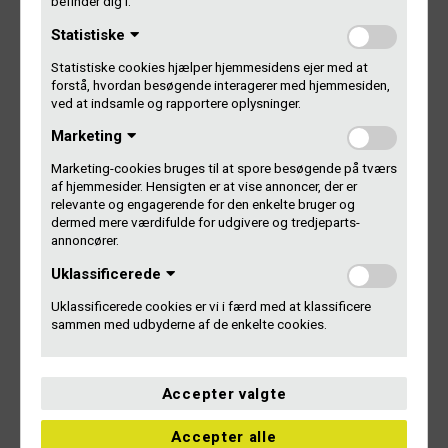
befinder dig i.
Log på Dit Gramex
Statistiske
Kontakt os
Statistiske cookies hjælper hjemmesidens ejer med at
forstå, hvordan besøgende interagerer med hjemmesiden,
ved at indsamle og rapportere oplysninger.
Marketing
Indlægsnavigation
Marketing-cookies bruges til at spore besøgende på tværs
af hjemmesider. Hensigten er at vise annoncer, der er
FORRIGE
relevante og engagerende for den enkelte bruger og
Vil du lave hurtige penge?
Forrige
dermed mere værdifulde for udgivere og tredjeparts-
artikel:
annoncører.
Uklassificerede
NÆSTE
Uklassificerede cookies er vi i færd med at klassificere
sammen med udbyderne af de enkelte cookies.
NemKonto fra 1. januar 2016
Næste
artikel:
Accepter valgte
Accepter alle