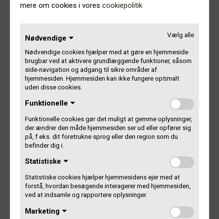
mere om cookies i vores
cookiepolitik
Morgenmødet foregår i Lydens Hus, som Gramex har
været initiativtager til. Vi deler adresse på Gammel
Kongevej 11-13 lige over for planetariet; Gramex bor på 1.
Vælg alle
Nødvendige
og 2. sal, Lydens Hus på 4. sal.
Nødvendige cookies hjælper med at gøre en hjemmeside
Åbent for alle og gratis adgang.
brugbar ved at aktivere grundlæggende funktioner, såsom
side-navigation og adgang til sikre områder af
hjemmesiden. Hjemmesiden kan ikke fungere optimalt
Tilmeld dig Facebook-eventen
uden disse cookies.
Funktionelle
———————————————-
Funktionelle cookies gør det muligt at gemme oplysninger,
der ændrer den måde hjemmesiden ser ud eller opfører sig
Morgenmødet er det femte i rækken om køn og diversitet i
på, f.eks. dit foretrukne sprog eller den region som du
dansk musik.
befinder dig i.
Bag initiativet står musikorganisationerne Dansk Live,
Statistiske
Dansk Musiker Forbund, Dansk Artist Forbund,
Statistiske cookies hjælper hjemmesidens ejer med at
JazzDanmark og Gramex. Ved siden af morgenmøderne
forstå, hvordan besøgende interagerer med hjemmesiden,
indsamler vi data på, hvordan det ser ud med fordelingen
ved at indsamle og rapportere oplysninger.
af mænd og kvinder i dansk musik lige nu; på plader, på
scenen, bag scenen osv. Tallene forventer vi klar til et
Marketing