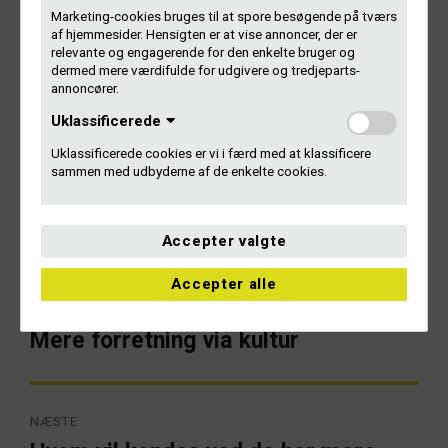
morgenmøde på SPOT Festival.
Marketing-cookies bruges til at spore besøgende på tværs
af hjemmesider. Hensigten er at vise annoncer, der er
Morgenmøderne er støttet af Statens Kunstfond. Tak for
relevante og engagerende for den enkelte bruger og
det!
dermed mere værdifulde for udgivere og tredjeparts-
annoncører.
Følg med i FB-gruppen Diversitet i musikbranchen
Uklassificerede
Uklassificerede cookies er vi i færd med at klassificere
Læs mere om projektet
sammen med udbyderne af de enkelte cookies.
Accepter valgte
Indlægsnavigation
Accepter alle
FORRIGE
Mere forretning via kultur
Forrige
artikel:
NÆSTE