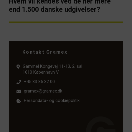
Hvem vil kendes ved de her mere
Næste
artikel:
end 1.500 danske udgivelser?
Kontakt Gramex
Gammel Kongevej 11-13, 2. sal
1610 København V
+45 33 85 32 00
gramex@gramex.dk
Persondata- og cookiepolitik