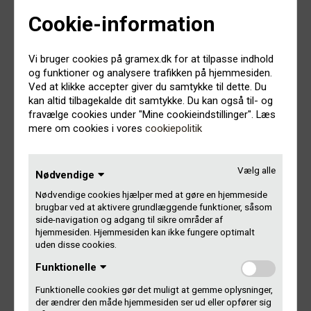
Cookie-information
Vi er selvfølgelig med, når musikbranchen samles i
Aarhus i weekenden. Skal vi mødes?
Vi bruger cookies på gramex.dk for at tilpasse indhold
og funktioner og analysere trafikken på hjemmesiden.
I Gramex glæder vi os til at møde nye og gamle
Ved at klikke accepter giver du samtykke til dette. Du
medlemmer og kolleger i branchen og høre en masse ny
kan altid tilbagekalde dit samtykke. Du kan også til- og
dansk musik på SPOT Festival sidst på ugen.
fravælge cookies under "Mine cookieindstillinger". Læs
mere om cookies i vores
cookiepolitik
Er du også i Aarhus, og har du tid og lyst til at mødes, skal
du være meget velkommen til at
kontakte os
eller sende en
besked via
Facebook
eller
Instagram
– så vender vi tilbage
Vælg alle
Nødvendige
til dig hurtigst muligt.
Nødvendige cookies hjælper med at gøre en hjemmeside
brugbar ved at aktivere grundlæggende funktioner, såsom
Vi ses måske i Aarhus?
side-navigation og adgang til sikre områder af
hjemmesiden. Hjemmesiden kan ikke fungere optimalt
God SPOT!
uden disse cookies.
Funktionelle
Funktionelle cookies gør det muligt at gemme oplysninger,
Læs mere
der ændrer den måde hjemmesiden ser ud eller opfører sig