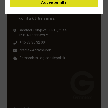
Accepter alle
Kontakt Gramex
Gammel Kongevej 11-13, 2. sal
1610 København V
+45 33 85 32 00
gramex@gramex.dk
Persondata- og cookiepolitik
127 116 9