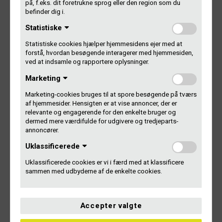
på, f.eks. dit foretrukne sprog eller den region som du
befinder dig i.
Tjek årets SPOT- og SPOT+-program
Statistiske
Statistiske cookies hjælper hjemmesidens ejer med at
forstå, hvordan besøgende interagerer med hjemmesiden,
ved at indsamle og rapportere oplysninger.
Indlægsnavigation
Marketing
FORRIGE
Marketing-cookies bruges til at spore besøgende på tværs
Her er dit International Performer
Forrige
af hjemmesider. Hensigten er at vise annoncer, der er
artikel:
relevante og engagerende for den enkelte bruger og
Number
dermed mere værdifulde for udgivere og tredjeparts-
annoncører.
Uklassificerede
NÆSTE
Uklassificerede cookies er vi i færd med at klassificere
Tilmelding til Gramex’
Næste
sammen med udbyderne af de enkelte cookies.
artikel:
generalforsamling 28. maj 2025
Accepter valgte