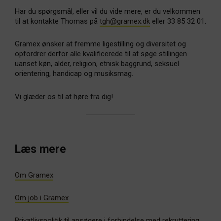
Har du spørgsmål, eller vil du vide mere, er du velkommen
til at kontakte Thomas på
tgh@gramex.dk
eller 33 85 32 01.
Gramex ønsker at fremme ligestilling og diversitet og
opfordrer derfor alle kvalificerede til at søge stillingen
uanset køn, alder, religion, etnisk baggrund, seksuel
orientering, handicap og musiksmag.
Vi glæder os til at høre fra dig!
Læs mere
Om Gramex
Om job i Gramex
Privatlivspolitik til ansøgere i forbindelse med rekruttering