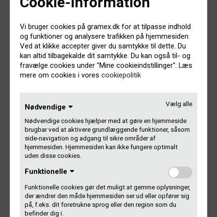
Cookie-information
Hvem er du?
Vi bruger cookies på gramex.dk for at tilpasse indhold
og funktioner og analysere trafikken på hjemmesiden.
Ved at klikke accepter giver du samtykke til dette. Du
Vi forestiller os, at du har en relevant økonomisk
kan altid tilbagekalde dit samtykke. Du kan også til- og
uddannelses- og erhvervsmæssig baggrund. Du kan for
fravælge cookies under "Mine cookieindstillinger". Læs
eksempel være nyuddannet med relevant studiejob-
mere om cookies i vores
cookiepolitik
erfaring, eller du kan have et par års relevant
erhvervserfaring eller mere.
Vælg alle
Nødvendige
Vi leder efter en kandidat, der:
Nødvendige cookies hjælper med at gøre en hjemmeside
brugbar ved at aktivere grundlæggende funktioner, såsom
Har en god regnskabsforståelse, analytisk sans og er
side-navigation og adgang til sikre områder af
knivskarp i debet/kredit
hjemmesiden. Hjemmesiden kan ikke fungere optimalt
Rutineret bruger af Excel og har flair for IT
uden disse cookies.
Arbejder struktureret og detaljeorienteret med fokus på
Funktionelle
deadlines
Har en naturlig nysgerrighed og evne til at sætte sig ind i
Funktionelle cookies gør det muligt at gemme oplysninger,
nye områder
der ændrer den måde hjemmesiden ser ud eller opfører sig
Er selvstændig, ansvarsbevidst og tager ejerskab for
på, f.eks. dit foretrukne sprog eller den region som du
sine opgaver
befinder dig i.