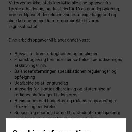
Vi forventer ikke, at du kan løfte alle dine opgaver fra
første arbejdsdag, og du vil derfor få en grundig oplæring,
som er tilpasset din uddannelsesmæssige baggrund og
dine kompetencer. Du refererer direkte til vores
regnskabschef.
Dine arbejdsopgaver vil blandt andet være:
Ansvar for kreditorbogholderi og betalinger
Finansbogføring herunder hensættelser, periodiseringer,
afskrivninger mv.
Balanceafstemninger, specifikationer, reguleringer og
opfølgning
Udarbejdelse af løngrundlag
Ansvarlig for skatteindberetning og afstemning af
rettighedsbetalinger til eIndkomst
Assistance med budgetter og månedsrapportering til
direktør og bestyrelse
Support og sparring for en til to studentermedhjælpere
Involvering i procesoptimering og udvikling i
økonomiafdeling