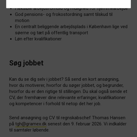
samarbejde med regnskabschefen
Fleksible arbejdsforhold og mulighed for hjemmearbejde
God pensions- og frokostordning samt tilskud til
motion
En centralt beliggende arbejdsplads i København lige ved
søerne og tæt på offentlig transport
Løn efter kvalifikationer
Søg jobbet
Kan du se dig selv i jobbet? Så send en kort ansøgning,
hvor du motiverer, hvorfor du søger jobbet, og begrunder,
hvorfor du er den rigtige til stillingen. Du skal også sende et
CV, der fremhæver dine relevante erfaringer, kvalifikationer
og kompetencer i forhold til netop det her job.
Send ansøgning og CV til regnskabschef Thomas Hansen
på
tgh@gramex.dk
senest den 9. februar 2026. Vi indkalder
til samtaler løbende.