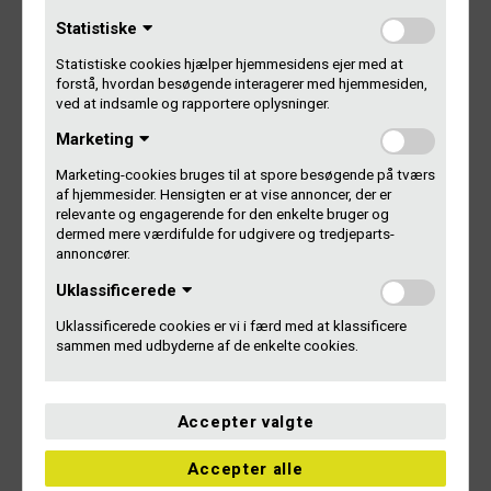
Gerne har erfaring med Microsoft Dynamics 365
Statistiske
Business Central, men det er ikke et krav
Har blik for at inddrage relevante kolleger på tværs af
Statistiske cookies hjælper hjemmesidens ejer med at
organisationen og bidrage aktivt til løsningen af
forstå, hvordan besøgende interagerer med hjemmesiden,
økonomiske problemstillinger
ved at indsamle og rapportere oplysninger.
Marketing
Marketing-cookies bruges til at spore besøgende på tværs
Hvad tilbyder vi?
af hjemmesider. Hensigten er at vise annoncer, der er
relevante og engagerende for den enkelte bruger og
dermed mere værdifulde for udgivere og tredjeparts-
Hos Gramex får du mulighed for at arbejde i en branche,
annoncører.
hvor musikken spiller en helt central rolle. Vi kan tilbyde et
meningsfuldt fuldtidsjob midt i København med gode
Uklassificerede
muligheder for at udvikle dig både fagligt og socialt. Din
Uklassificerede cookies er vi i færd med at klassificere
ugentlige arbejdstid er 37 timer, inkl. betalt frokost.
sammen med udbyderne af de enkelte cookies.
Vi tilbyder desuden:
Accepter valgte
En social arbejdsplads med højt til loftet og flad struktur,
hvor alle tager ansvar og bidrager
Accepter alle
Mulighed for faglig udvikling og sparring i tæt