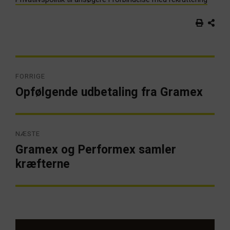
Indlægsnavigation
FORRIGE
Opfølgende udbetaling fra Gramex
Forrige
artikel:
NÆSTE
Gramex og Performex samler
Næste
artikel:
kræfterne