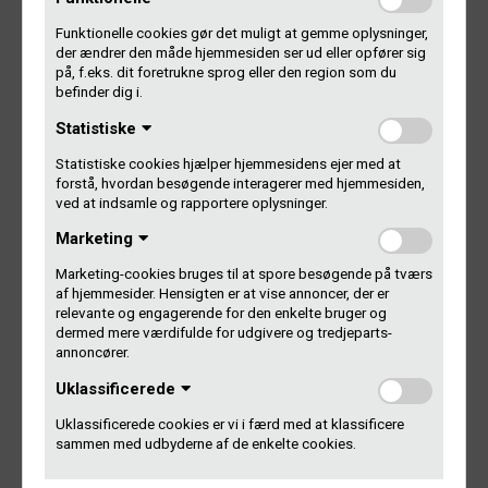
der, når en af sangene på udgivelsen er blevet spillet på
en af de radio-/tv-kanaler, der rapporterer til os, hvilken
Funktionelle cookies gør det muligt at gemme oplysninger,
musik de spiller. Du kan se dem her:
Hvad udbetaler vi
der ændrer den måde hjemmesiden ser ud eller opfører sig
for?
på, f.eks. dit foretrukne sprog eller den region som du
befinder dig i.
Pladeselskabet eller producenten bag har ikke sendt os
Statistiske
en studieliste. Prøv at spørge dem pænt, om de har
Statistiske cookies hjælper hjemmesidens ejer med at
husket det, og om du er med på studielisten. De får
forstå, hvordan besøgende interagerer med hjemmesiden,
heller ingen Gramex-penge uden en studieliste. Send
ved at indsamle og rapportere oplysninger.
dem det her link:
Anmeld din udgivelse på en studieliste
Marketing
Det er din egen udgivelse. Og du anede ikke, at du skulle
Marketing-cookies bruges til at spore besøgende på tværs
sende os en studieliste. Gør det. Det tager sjældent
af hjemmesider. Hensigten er at vise annoncer, der er
mere end 5 minutter.
Guide til dig, der selv udgiver musik
relevante og engagerende for den enkelte bruger og
dermed mere værdifulde for udgivere og tredjeparts-
Det er en udenlandsk udgivelse. I så fald skal du selv
annoncører.
anmelde dit repertoire til os. Vi får nemlig kun
Uklassificerede
studielister ind fra danske producenter på danske
udgivelser.
Læs mere her
Uklassificerede cookies er vi i færd med at klassificere
sammen med udbyderne af de enkelte cookies.
Din udgivelse bliver ikke spillet. Der er ingen grund til at