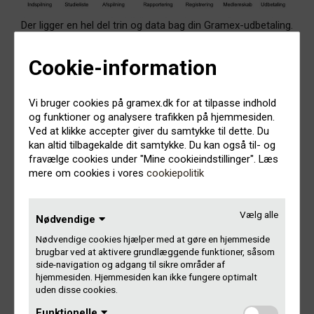
Der ligger en hel del trin og data bag din Gramex-udbetaling.
Hvis du ikke kan se alle dine rettigheder på Mit Gramex, kan
det altså skyldes forskellige ting i den her proces.
Cookie-information
De mest almindelige årsager er:
Vi bruger cookies på gramex.dk for at tilpasse indhold
og funktioner og analysere trafikken på hjemmesiden.
Det tager længere tid, end du tror. Der går noget tid, før
Ved at klikke accepter giver du samtykke til dette. Du
radiostationen får rapporteret til Gramex, hvad de har
kan altid tilbagekalde dit samtykke. Du kan også til- og
spillet af musik. Nogle radioer rapporterer til os hver
fravælge cookies under "Mine cookieindstillinger". Læs
måned, andre kun hvert kvartal. Herefter går der tid, før
mere om cookies i vores
cookiepolitik
vi har indlæst og matchet rapporteringen med en
studieliste i vores system, og før studielisten og alle
rettighedshaverne er registreret. Det har heldigvis ingen
Vælg alle
betydning for din udbetaling, så længe studielisten er
Nødvendige
indsendt til tiden. Så ingen alarm; du skal ikke gøre andet
Nødvendige cookies hjælper med at gøre en hjemmeside
end at vente og være lidt tålmodig.
brugbar ved at aktivere grundlæggende funktioner, såsom
side-navigation og adgang til sikre områder af
Du er ikke blevet spillet på en af de radio-/tv-kanaler, vi
hjemmesiden. Hjemmesiden kan ikke fungere optimalt
får rapportering fra. Vi registrerer først studielisten, når
uden disse cookies.
der er Gramex-penge i det for rettighedshaverne. Det er
Funktionelle