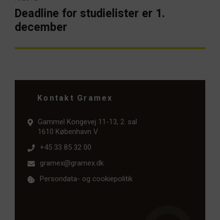
Deadline for studielister er 1.
Næste
artikel:
december
Kontakt Gramex
Gammel Kongevej 11-13, 2. sal
1610 København V
+45 33 85 32 00
gramex@gramex.dk
Persondata- og cookiepolitik