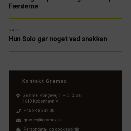
artikel:
Færøerne
NÆSTE
Hun Solo gør noget ved snakken
Næste
artikel:
Kontakt Gramex
Gammel Kongevej 11-13, 2. sal
1610 København V
+45 33 85 32 00
gramex@gramex.dk
Persondata- og cookiepolitik