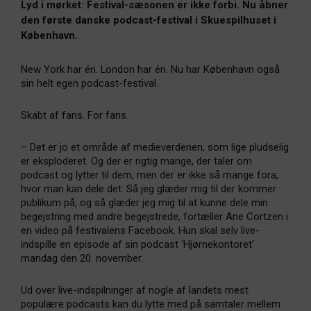
Lyd i mørket: Festival-sæsonen er ikke forbi. Nu åbner
den første danske podcast-festival i Skuespilhuset i
København.
New York har én. London har én. Nu har København også
sin helt egen podcast-festival.
Skabt af fans. For fans.
– Det er jo et område af medieverdenen, som lige pludselig
er eksploderet. Og der er rigtig mange, der taler om
podcast og lytter til dem, men der er ikke så mange fora,
hvor man kan dele det. Så jeg glæder mig til der kommer
publikum på, og så glæder jeg mig til at kunne dele min
begejstring med andre begejstrede, fortæller Ane Cortzen i
en video på festivalens Facebook. Hun skal selv live-
indspille en episode af sin podcast ‘Hjørnekontoret’
mandag den 20. november.
Ud over live-indspilninger af nogle af landets mest
populære podcasts kan du lytte med på samtaler mellem