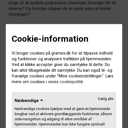
nogle af de bedste podcastere i Danmark. Hvordan får de
ideerne? Og hvordan udgiver de en serie uden at kende
slutningen?
Producerer du selv podcasts, eller drømmer du om det,
kan du blive klogere på, hvordan du går fra ide til koncept
Cookie-information
eller blive fortrolig med podcasternes favorit-
redigeringsprogram. Test også din podcast-idé af på nogle
af branchens skarpeste redaktører. Og kan man egentlig
Vi bruger cookies på gramex.dk for at tilpasse indhold
leve af at lave podcasts?
og funktioner og analysere trafikken på hjemmesiden.
Ved at klikke accepter giver du samtykke til dette. Du
På programmet kan du blandt andet finde:
kan altid tilbagekalde dit samtykke. Du kan også til- og
fravælge cookies under "Mine cookieindstillinger". Læs
mere om cookies i vores
cookiepolitik
Sort Søndag med Anders Bøtter og Peter Albrechtsen
Bucket List med Le Gammeltoft feat. L.O.C.
Politikens Poptillæg med Lucia Odoom og panel
Vælg alle
Album om Paul Simons Graceland med Kristian Leth og
Nødvendige
Ralf Christensen
Nødvendige cookies hjælper med at gøre en hjemmeside
Standard, Soundvenues hiphop-magasin med Kristian
brugbar ved at aktivere grundlæggende funktioner, såsom
Karl og Mads Viktor
side-navigation og adgang til sikre områder af
Lydkunst, kunsten.nu’s podcastmagasin med nogle af
hjemmesiden. Hjemmesiden kan ikke fungere optimalt