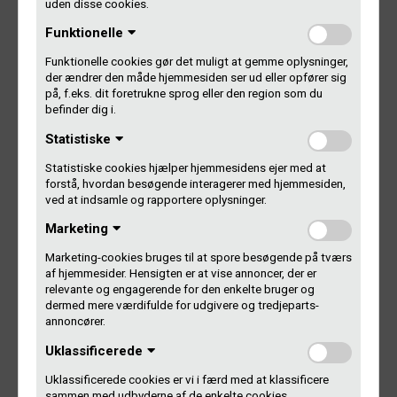
pionererne inden for dansk lydkunst
uden disse cookies.
Elektronista med Christiane Vejlø feat. Søren Rasted
Funktionelle
(gratis)
Talk med Tim Hinman, Julie Thing, Morten Narvedsen
Funktionelle cookies gør det muligt at gemme oplysninger,
(gratis)
der ændrer den måde hjemmesiden ser ud eller opfører sig
Og meget meget mere …
på, f.eks. dit foretrukne sprog eller den region som du
befinder dig i.
Hvert show, talk, workshop har eget billetsalg. I
Statistiske
Skuespilhusets foyer er der gratis events, som er åbne for
alle.
Statistiske cookies hjælper hjemmesidens ejer med at
forstå, hvordan besøgende interagerer med hjemmesiden,
ved at indsamle og rapportere oplysninger.
Alt sammen foregår over to dage i Skuespilhuset den 19.
og 20. november fra klokken 12.00.
Marketing
Marketing-cookies bruges til at spore besøgende på tværs
Læs mere og se hele programmet
af hjemmesider. Hensigten er at vise annoncer, der er
Følg Podcast Festival på Facebook
relevante og engagerende for den enkelte bruger og
dermed mere værdifulde for udgivere og tredjeparts-
annoncører.
Producerer du podcasts?
Uklassificerede
Uklassificerede cookies er vi i færd med at klassificere
Laver du selv podcasts og bruger du indspillet musik? Så
sammen med udbyderne af de enkelte cookies.