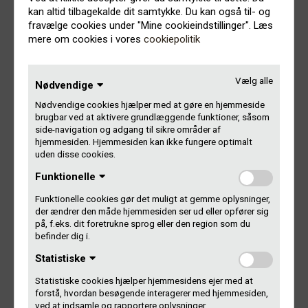
kan altid tilbagekalde dit samtykke. Du kan også til- og
16:40 – 17:00 Dine rettigheder – dine penge v. jurist Jakob
fravælge cookies under "Mine cookieindstillinger". Læs
Thors
mere om cookies i vores
cookiepolitik
17:00 – 17:20 Koda
Vælg alle
Nødvendige
17:20 – 17:35 Støttemuligheder via Koda – hvor, hvordan
Nødvendige cookies hjælper med at gøre en hjemmeside
og hvornår?
brugbar ved at aktivere grundlæggende funktioner, såsom
side-navigation og adgang til sikre områder af
hjemmesiden. Hjemmesiden kan ikke fungere optimalt
17:35 – 17:45 KORT PAUSE
uden disse cookies.
17:45 – 18:00 NCB synk og udgivelser/digitale udgivelser
Funktionelle
(Koda)
Funktionelle cookies gør det muligt at gemme oplysninger,
der ændrer den måde hjemmesiden ser ud eller opfører sig
18:00 – 18:15 Gramex v. Timo Møllenberg
på, f.eks. dit foretrukne sprog eller den region som du
befinder dig i.
18:15 – 19:00 Spørgetid
Statistiske
Statistiske cookies hjælper hjemmesidens ejer med at
19:00 – 19:30 Mad og drikke
forstå, hvordan besøgende interagerer med hjemmesiden,
ved at indsamle og rapportere oplysninger.