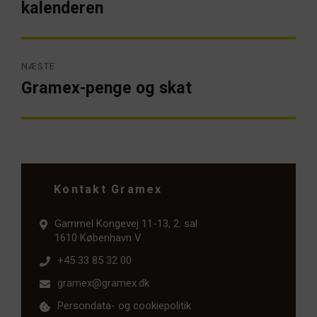
kalenderen
NÆSTE
Gramex-penge og skat
Næste
artikel:
Kontakt Gramex
Gammel Kongevej 11-13, 2. sal
1610 København V
+45 33 85 32 00
gramex@gramex.dk
Persondata- og cookiepolitik