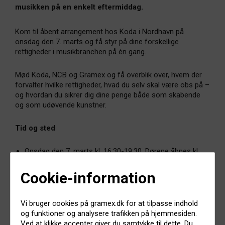
musikken på en enkelt eftermiddag.
Kom til åbent arrangement hos Koda i Nordhavn på
onsdag den 7. marts og få styr på dine forskellige
rettigheder i musikbranchen på én gang.
Mød Koda, NCB og Gramex og få overblik over, hvem der
forvalter hvilke rettigheder, hvad du selv skal være obs på –
og hvordan du sikrer dig dine penge både som skabende
og som udøvende kunstner.
Tid og sted
Onsdag den 7. marts kl. 16:30-19:30. Dørene åbnes kl.
16:00
Hos Koda på Lautrupsgade 9, 2100 København Ø
Cookie-information
Program
Vi bruger cookies på gramex.dk for at tilpasse indhold
og funktioner og analysere trafikken på hjemmesiden.
16:30 – 16:40 Velkommen
Ved at klikke accepter giver du samtykke til dette. Du