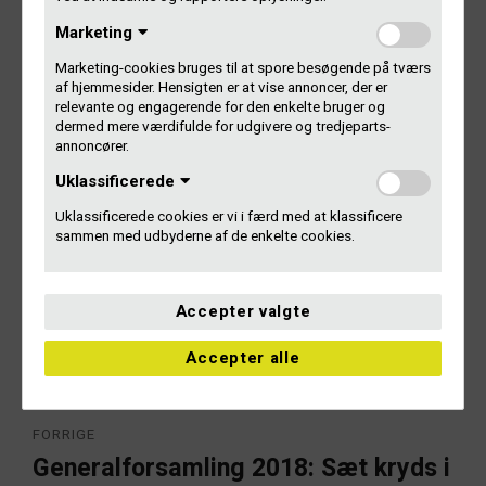
Arrangementet er gratis og åbent for alle.
Marketing
Er du ikke medlem af Koda, kan du tilmelde dig ved at
Marketing-cookies bruges til at spore besøgende på tværs
sende en mail til
MCH@koda.dk
. Er du allerede medlem af
af hjemmesider. Hensigten er at vise annoncer, der er
Koda, kan du tilmelde dig via linket her:
relevante og engagerende for den enkelte bruger og
dermed mere værdifulde for udgivere og tredjeparts-
annoncører.
Læs mere og tilmeld dig hos Koda
Uklassificerede
Hvad er forskellen på Koda og Gramex?
Uklassificerede cookies er vi i færd med at klassificere
sammen med udbyderne af de enkelte cookies.
Hvad er forskellen på Koda og Gramex?
Accepter valgte
Accepter alle
Indlægsnavigation
FORRIGE
Generalforsamling 2018: Sæt kryds i
Forrige
artikel: