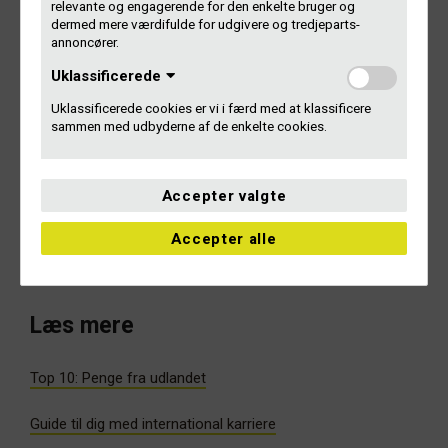
relevante og engagerende for den enkelte bruger og
dermed mere værdifulde for udgivere og tredjeparts-
Spørgsmål?
annoncører.
Uklassificerede
Har du spørgsmål, kan du altid ringe eller skrive til os.
Uklassificerede cookies er vi i færd med at klassificere
sammen med udbyderne af de enkelte cookies.
Er du i tvivl om, hvad du skal anmelde, eller gælder det
specifikt internationalt repertoire, kan du skrive direkte til
vores internationale team på
udenlandsk-
Accepter valgte
repertoire@gramex.dk
Accepter alle
Kontakt Gramex
Læs mere
Top 10: Penge fra udlandet
Guide til dig med international karriere