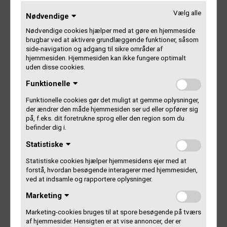
Du skal anmelde dit udenlandske repertoire online på Mit
Vælg alle
Nødvendige
Gramex – klik på ‘Udenlandsk repertoire’ og følg
vejledningen.
Nødvendige cookies hjælper med at gøre en hjemmeside
brugbar ved at aktivere grundlæggende funktioner, såsom
side-navigation og adgang til sikre områder af
Gå til Mit Gramex
hjemmesiden. Hjemmesiden kan ikke fungere optimalt
uden disse cookies.
Funktionelle
Har du international karriere?
Funktionelle cookies gør det muligt at gemme oplysninger,
der ændrer den måde hjemmesiden ser ud eller opfører sig
på, f.eks. dit foretrukne sprog eller den region som du
Som medlem af Gramex får du også betaling, når din
befinder dig i.
musik bliver spillet i radio/tv uden for Danmark. Gramex har
aftaler med søsterorganisationer i mere end 30 lande, som
Statistiske
betalingen går igennem.
Statistiske cookies hjælper hjemmesidens ejer med at
forstå, hvordan besøgende interagerer med hjemmesiden,
Her kan du finde mere info til dig som kunstner med
ved at indsamle og rapportere oplysninger.
international karriere.
Marketing
Udland for kunstnere
Marketing-cookies bruges til at spore besøgende på tværs
af hjemmesider. Hensigten er at vise annoncer, der er