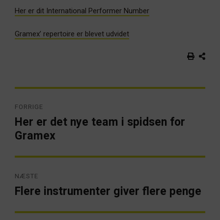
Her er dit International Performer Number
Gramex’ repertoire er blevet udvidet
Indlægsnavigation
FORRIGE
Her er det nye team i spidsen for
Forrige
artikel:
Gramex
NÆSTE
Flere instrumenter giver flere penge
Næste
artikel: