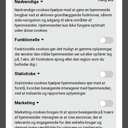
Nødvendige
Nødvendige cookies hjælper med at gøre en hjemmeside
brugbar ved at aktivere grundlæggende funktioner, såsom
side-navigation og adgang til sikre områder af
Ingen studieliste – ingen Gramex-
hjemmesiden. Hjemmesiden kan ikke fungere optimalt
penge
uden disse cookies.
Funktionelle
Hvorfor skal du overhovedet bruge tid på at lave
Funktionelle cookies gør det muligt at gemme oplysninger,
studielister? Hvem skal gøre det? Hvad skal du anmelde,
der ændrer den måde hjemmesiden ser ud eller opfører sig
og hvad skal du ikke bruge tid på? Og hvordan gør du
på, f.eks. dit foretrukne sprog eller den region som du
egentlig?
befinder dig i.
Statistiske
Få svar på de mest almindelige spørgsmål om studielister
her:
Statistiske cookies hjælper hjemmesidens ejer med at
forstå, hvordan besøgende interagerer med hjemmesiden,
ved at indsamle og rapportere oplysninger.
FAQ om studielister
Marketing
Marketing-cookies bruges til at spore besøgende på tværs
Læs mere
af hjemmesider. Hensigten er at vise annoncer, der er
relevante og engagerende for den enkelte bruger og
dermed mere værdifulde for udgivere og tredjeparts-