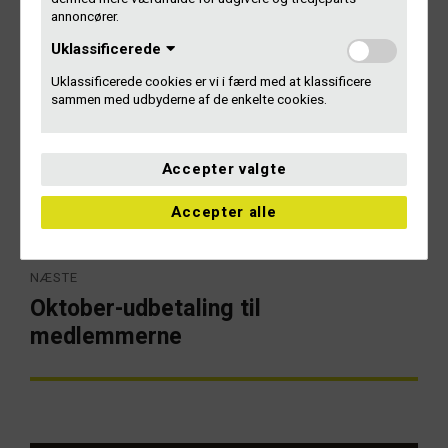
FAQ – her er svar på de andre spørgsmål, vi får flest af
annoncører.
Uklassificerede
Uklassificerede cookies er vi i færd med at klassificere
sammen med udbyderne af de enkelte cookies.
Indlægsnavigation
FORRIGE
Accepter valgte
Haves: Godt studiejob i København
Forrige
artikel:
Accepter alle
NÆSTE
Oktober-udbetaling til
Næste
artikel:
medlemmerne