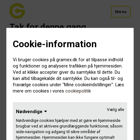
Menu
Tak for denne gang
Cookie-information
Du er nu afmeldt vores nyhedsbrev. Du kan altid tilmelde dig
igen en anden gang.
Vi bruger cookies på gramex.dk for at tilpasse indhold
og funktioner og analysere trafikken på hjemmesiden.
Ved at klikke accepter giver du samtykke til dette. Du
kan altid tilbagekalde dit samtykke. Du kan også til- og
fravælge cookies under "Mine cookieindstillinger". Læs
mere om cookies i vores
cookiepolitik
Vælg alle
Nødvendige
Nødvendige cookies hjælper med at gøre en hjemmeside
brugbar ved at aktivere grundlæggende funktioner, såsom
side-navigation og adgang til sikre områder af
hjemmesiden. Hjemmesiden kan ikke fungere optimalt