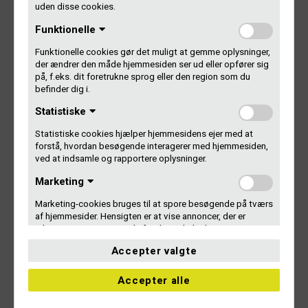
uden disse cookies.
Tilmeld
Funktionelle
Funktionelle cookies gør det muligt at gemme oplysninger,
der ændrer den måde hjemmesiden ser ud eller opfører sig
på, f.eks. dit foretrukne sprog eller den region som du
Kontakt Gramex
befinder dig i.
Statistiske
Gammel Kongevej 11-13, 2. sal
Statistiske cookies hjælper hjemmesidens ejer med at
1610 København V
forstå, hvordan besøgende interagerer med hjemmesiden,
+45 33 85 32 00
ved at indsamle og rapportere oplysninger.
gramex@gramex.dk
Marketing
Persondata- og cookiepolitik
Marketing-cookies bruges til at spore besøgende på tværs
af hjemmesider. Hensigten er at vise annoncer, der er
relevante og engagerende for den enkelte bruger og
dermed mere værdifulde for udgivere og tredjeparts-
Accepter valgte
annoncører.
Uklassificerede
Accepter alle
Uklassificerede cookies er vi i færd med at klassificere