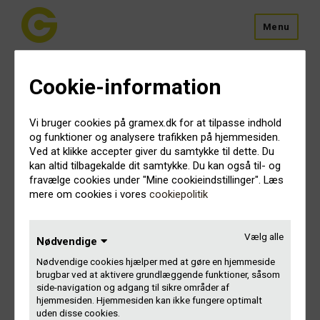
Menu
Afmeld mails
Cookie-information
Hvis du ikke længere ønsker at modtage mails fra Gramex,
kan du til hver en tid afmelde dig fra vores maillister.
Vi bruger cookies på gramex.dk for at tilpasse indhold
og funktioner og analysere trafikken på hjemmesiden.
Ugyldigt link
Ved at klikke accepter giver du samtykke til dette. Du
kan altid tilbagekalde dit samtykke. Du kan også til- og
fravælge cookies under "Mine cookieindstillinger". Læs
mere om cookies i vores
cookiepolitik
Kontakt Gramex
Vælg alle
Nødvendige
Gammel Kongevej 11-13, 2. sal
Nødvendige cookies hjælper med at gøre en hjemmeside
1610 København V
brugbar ved at aktivere grundlæggende funktioner, såsom
side-navigation og adgang til sikre områder af
+45 33 85 32 00
hjemmesiden. Hjemmesiden kan ikke fungere optimalt
uden disse cookies.
gramex@gramex.dk