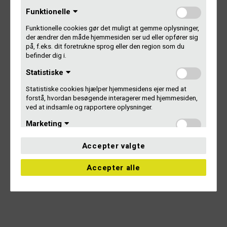
Funktionelle
Persondata- og cookiepolitik
Funktionelle cookies gør det muligt at gemme oplysninger,
der ændrer den måde hjemmesiden ser ud eller opfører sig
på, f.eks. dit foretrukne sprog eller den region som du
befinder dig i.
Statistiske
Statistiske cookies hjælper hjemmesidens ejer med at
forstå, hvordan besøgende interagerer med hjemmesiden,
ved at indsamle og rapportere oplysninger.
127 066 8
Marketing
Marketing-cookies bruges til at spore besøgende på tværs
Accepter valgte
af hjemmesider. Hensigten er at vise annoncer, der er
relevante og engagerende for den enkelte bruger og
Accepter alle
dermed mere værdifulde for udgivere og tredjeparts-
annoncører.
Uklassificerede
Uklassificerede cookies er vi i færd med at klassificere
sammen med udbyderne af de enkelte cookies.