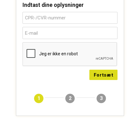
Indtast dine oplysninger
Fortsæt
1
2
3