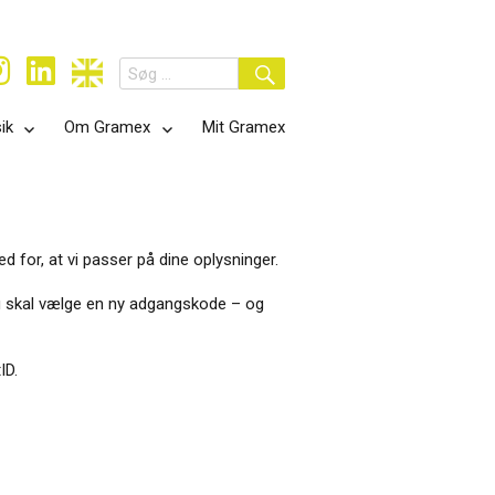
Search
for:
Search
ik
Om Gramex
Mit Gramex
d for, at vi passer på dine oplysninger.
 du skal vælge en ny adgangskode – og
ID.